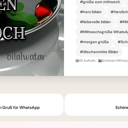
#grüße zum mittwoch
#herz bilder
#Herzlic
#liebevolle bilder
#Mit
#Mittwochsgrüße WhatsA
#morgen grüße
#Sch
#Wochenmitte Bilder
10 Aufrufe
·
Schönen Mittwoc
en Gruß für WhatsApp
Schöne