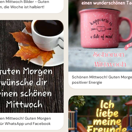
en Mittwoch Bilder - Guten
, die Woche ist halbiert!
Schönen Mittwoch! Guten Morge
positiver Energie
en Mittwoch! Guten Morgen
für WhatsApp und Facebook