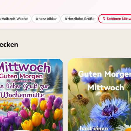
#Halbzeit Woche
#herz bilder
#Herzliche Grüße
📁 Schönen Mittw
ecken