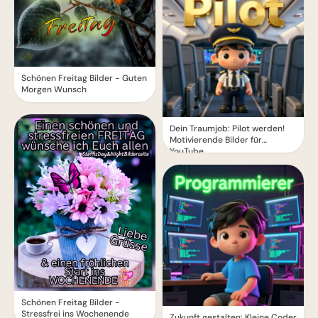
Schönen Freitag Bilder - Guten
Morgen Wunsch
Dein Traumjob: Pilot werden!
Motivierende Bilder für
YouTube
Schönen Freitag Bilder -
Stressfrei ins Wochenende
Zukunft gestalten: Kleine Coder