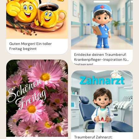
Guten Morgen! Ein toller
Freitag beginnt
Entdecke deinen Traumberuf:
Krankenpfleger-Inspiration für
Instagram!
Traumberuf Zahnarzt: