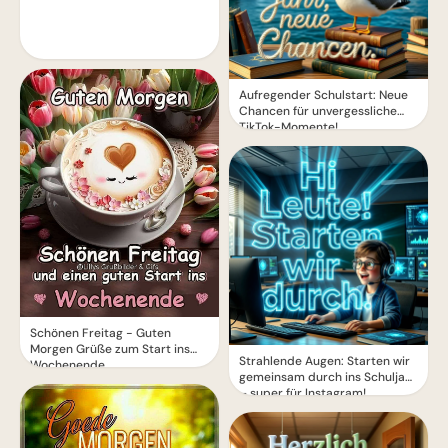
Aufregender Schulstart: Neue
Chancen für unvergessliche
TikTok-Momente!
Schönen Freitag - Guten
Morgen Grüße zum Start ins
Strahlende Augen: Starten wir
Wochenende
gemeinsam durch ins Schuljahr
– super für Instagram!