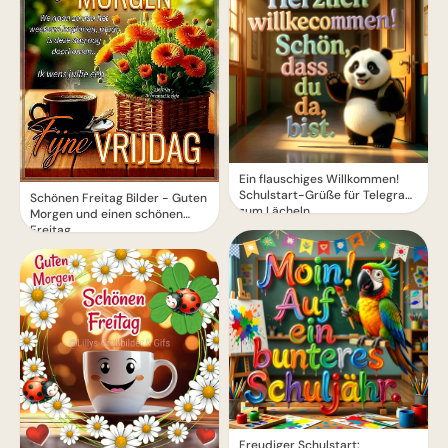
Ein flauschiges Willkommen!
Schulstart-Grüße für Telegram
Schönen Freitag Bilder - Guten
zum Lächeln
Morgen und einen schönen
Freitag
Freudiger Schulstart: