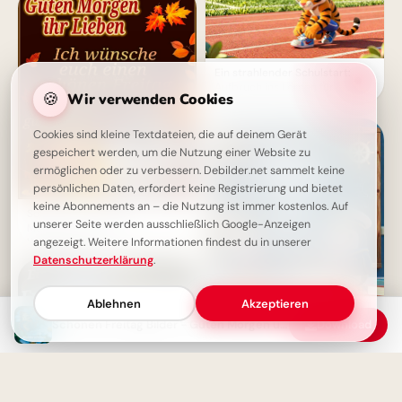
Ein strahlender Schulstart:
Aufbruch ins Lernen für
🍪
Wir verwenden Cookies
Snapchat-Stories!
Cookies sind kleine Textdateien, die auf deinem Gerät
gespeichert werden, um die Nutzung einer Website zu
ermöglichen oder zu verbessern. Debilder.net sammelt keine
persönlichen Daten, erfordert keine Registrierung und bietet
keine Abonnements an – die Nutzung ist immer kostenlos. Auf
Schönen Freitag Bilder - Guten
unserer Seite werden ausschließlich Google-Anzeigen
Morgen Grüße zum
angezeigt. Weitere Informationen findest du in unserer
Wochenende
Datenschutzerklärung
.
Ablehnen
Akzeptieren
Ein schwungvoller Start ins
Schönen Freitag Bilder - Guten Morgen und ein wundervolles Wochenende
Download
Lernen: Schulbeginn Grüße für
Instagram