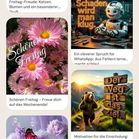
Freitag-Freude: Katzen,
Blumen und ein besonderer
Gruß
Ein cleverer Spruch für
WhatsApp: Aus Fehlern lernen
macht schlau!
Schönen Freitag - Freue dich
auf das Wochenende!
Motivation für die Einschulung: