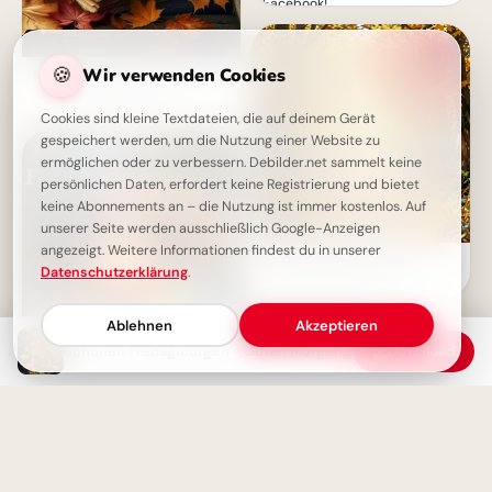
Facebook!
🍪
Wir verwenden Cookies
Schönen Freitag - Genieße den
Start ins Wochenende!
Cookies sind kleine Textdateien, die auf deinem Gerät
gespeichert werden, um die Nutzung einer Website zu
ermöglichen oder zu verbessern. Debilder.net sammelt keine
persönlichen Daten, erfordert keine Registrierung und bietet
keine Abonnements an – die Nutzung ist immer kostenlos. Auf
unserer Seite werden ausschließlich Google-Anzeigen
angezeigt. Weitere Informationen findest du in unserer
Ein Lächeln zum Schulstart:
Datenschutzerklärung
.
Warme Grüße für dein
Instagram-Profil
Ablehnen
Akzeptieren
Schönen Freitagmorgen - Guten Morgen Kaffee
Download
Fröhlicher Freitag -
Zauberhafte Hexe zum