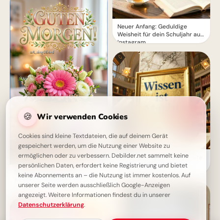
Neuer Anfang: Geduldige
Weisheit für dein Schuljahr auf
Instagram.
🍪
Wir verwenden Cookies
Cookies sind kleine Textdateien, die auf deinem Gerät
gespeichert werden, um die Nutzung einer Website zu
ermöglichen oder zu verbessern. Debilder.net sammelt keine
Wissen ist Macht: Die perfekte
Schulstart-Botschaft für
persönlichen Daten, erfordert keine Registrierung und bietet
Schönen Freitag! Guten
Instagram!
keine Abonnements an – die Nutzung ist immer kostenlos. Auf
Morgen mit Blumen und Freude
unserer Seite werden ausschließlich Google-Anzeigen
angezeigt. Weitere Informationen findest du in unserer
Datenschutzerklärung
.