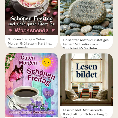
Schönen Freitag - Guten
Ein sanfter Anstoß für stetiges
Morgen Grüße zum Start ins
Lernen: Motivation zum
Wochenende
Schulstart für YouTube.
Lesen bildet! Motivierende
Botschaft zum Schulanfang für