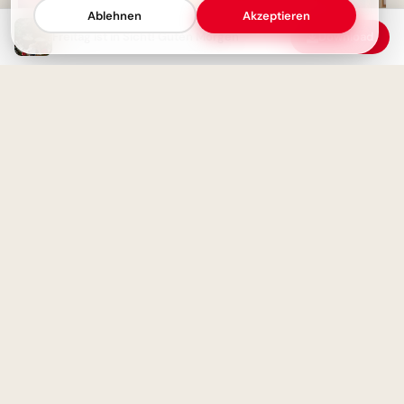
Ablehnen
Akzeptieren
Freitag ist in Sicht! Guten Morgen
Download
Weisheit durch Erfahrung: Ein
motivierender Spruch für
Facebook zum Schulstart.
Schönen Freitag! Guten
Morgen - Endlich Wochenende
Ohne Fleiß kein Preis: Starte
deine Lernreise voller