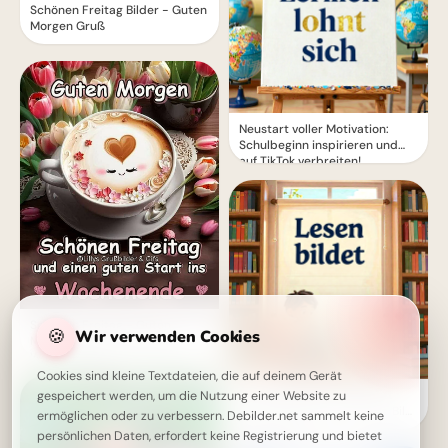
Schönen Freitag Bilder - Guten
Morgen Gruß
Neustart voller Motivation:
Schulbeginn inspirieren und
auf TikTok verbreiten!
Schönen Freitag - Guten
🍪
Wir verwenden Cookies
Morgen Grüße zum Start ins
Wochenende
Cookies sind kleine Textdateien, die auf deinem Gerät
Wissbegierig in die Zukunft
gespeichert werden, um die Nutzung einer Website zu
starten: Dein 'Lesen bildet' Bild
ermöglichen oder zu verbessern. Debilder.net sammelt keine
für Snapchat
persönlichen Daten, erfordert keine Registrierung und bietet