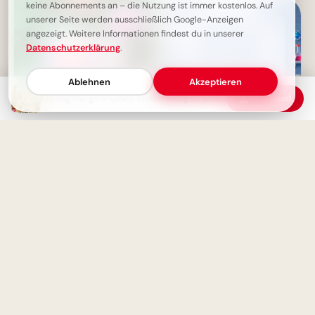
keine Abonnements an – die Nutzung ist immer kostenlos. Auf
unserer Seite werden ausschließlich Google-Anzeigen
angezeigt. Weitere Informationen findest du in unserer
Datenschutzerklärung
.
Ablehnen
Akzeptieren
Freitagmorgen-Gruß: Guten Morgen und ein schönes Wochenende
Download
Schönen Freitag Bilder - Guten
Forschergeist wecken:
Morgen Gruß für Freitag
Inspirierende Schulstart-Bilder
für Facebook