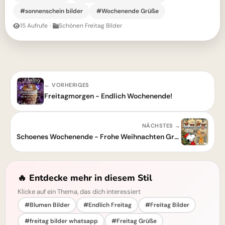
#sonnenschein bilder
#Wochenende Grüße
15 Aufrufe
·
Schönen Freitag Bilder
← VORHERIGES
Freitagmorgen - Endlich Wochenende!
NÄCHSTES →
Schoenes Wochenende - Frohe Weihnachten Gruß
🔥 Entdecke mehr in diesem Stil
Klicke auf ein Thema, das dich interessiert
#Blumen Bilder
#Endlich Freitag
#Freitag Bilder
#freitag bilder whatsapp
#Freitag Grüße