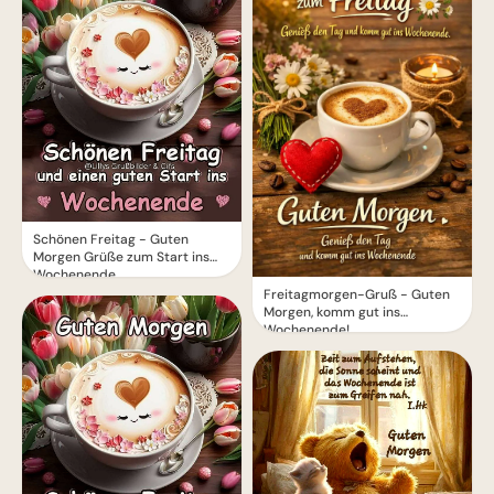
Schönen Freitag - Guten
Morgen Grüße zum Start ins
Wochenende
Freitagmorgen-Gruß - Guten
Morgen, komm gut ins
Wochenende!