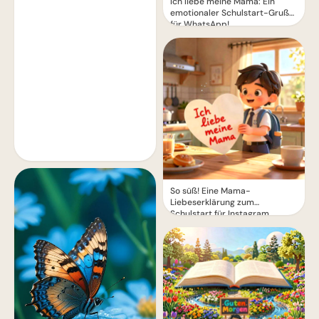
Ich liebe meine Mama: Ein
emotionaler Schulstart-Gruß
für WhatsApp!
So süß! Eine Mama-
Liebeserklärung zum
Schulstart für Instagram