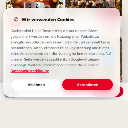
🍪
Wir verwenden Cookies
Bildung beginnt jetzt:
Spannende Schulerlebnisse für
Snapchat!
Cookies sind kleine Textdateien, die auf deinem Gerät
Schönen Freitag Bilder - Guten
gespeichert werden, um die Nutzung einer Website zu
Morgen Gruß
ermöglichen oder zu verbessern. Debilder.net sammelt keine
persönlichen Daten, erfordert keine Registrierung und bietet
keine Abonnements an – die Nutzung ist immer kostenlos. Auf
unserer Seite werden ausschließlich Google-Anzeigen
angezeigt. Weitere Informationen findest du in unserer
Datenschutzerklärung
.
Ablehnen
Akzeptieren
Freitagmorgen-Gruß: Süße Tiere & Wochenende
Download
Magische Schulanfänge:
Inspirationen für neue
Horizonte auf Pinterest
Schönen Freitag - Frostige
Freiheit