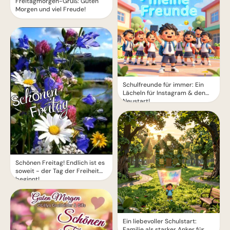
Freitagmorgen-Gruß: Guten
Morgen und viel Freude!
Schulfreunde für immer: Ein
Lächeln für Instagram & den
Neustart!
Schönen Freitag! Endlich ist es
soweit - der Tag der Freiheit
beginnt!
Ein liebevoller Schulstart:
Familie als starker Anker für