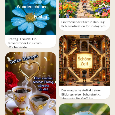
Ein fröhlicher Start in den Tag:
Schulmotivation für Instagram
Freitag-Freude: Ein
farbenfroher Gruß zum
Wochenende
Der magische Auftakt einer
Bildungsreise: Schulstart-
Momente für YouTube