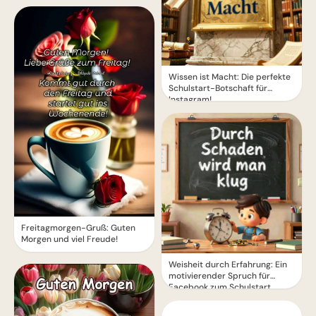
Wissen ist Macht: Die perfekte
Schulstart-Botschaft für
Instagram!
Freitagmorgen-Gruß: Guten
Morgen und viel Freude!
Weisheit durch Erfahrung: Ein
motivierender Spruch für
Facebook zum Schulstart.