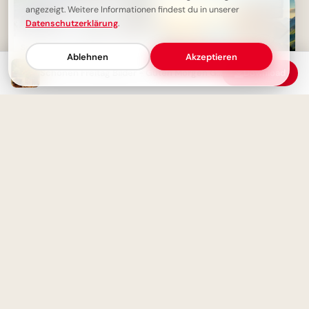
angezeigt. Weitere Informationen findest du in unserer
Datenschutzerklärung
.
Schönen Freitag Bilder - Guten
Ablehnen
Akzeptieren
Morgen Gruß für WhatsApp
Schönen Freitag Bilder - Guten Morgen Gruß zum Wochenende
Download
Motivation für die Einschulung:
Bär am Bergpfad mit Spruch
für WhatsApp
Freitagmorgen-Gruß - Guten
Morgen!