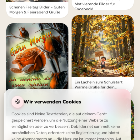
Motivierende Bilder für
Schönen Freitag Bilder - Guten
Facebook!
Morgen & Feierabend Grüße
Ein Lächeln zum Schulstart:
Warme Grüße für dein
Instagram-Profil
🍪
Wir verwenden Cookies
Cookies sind kleine Textdateien, die auf deinem Gerät
gespeichert werden, um die Nutzung einer Website zu
Schönen Freitag Bilder - Guten
Morgen Wunsch
ermöglichen oder zu verbessern. Debilder.net sammelt keine
persönlichen Daten, erfordert keine Registrierung und bietet
keine Abonnements an – die Nutzung ist immer kostenlos. Auf