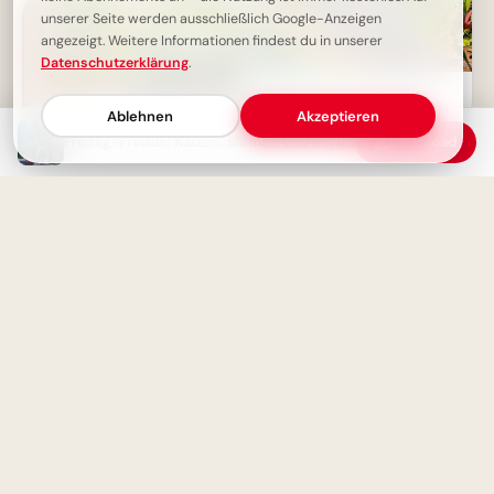
unserer Seite werden ausschließlich Google-Anzeigen
angezeigt. Weitere Informationen findest du in unserer
Datenschutzerklärung
.
Ein witziger Start ins
Schulleben: Lustige
Ablehnen
Akzeptieren
Abenteuerbilder für Instagram
Freitag-Freude: Katzen, Blumen und ein besonderer Gruß
Download
Freitag - Endlich ist das
Wochenende in Sicht!
Bildung beginnt jetzt:
Spannende Schulerlebnisse für
Snapchat!