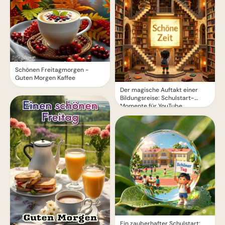
Schönen Freitagmorgen -
Guten Morgen Kaffee
Der magische Auftakt einer
Bildungsreise: Schulstart-
Momente für YouTube
Ein zauberhafter Schulstart: