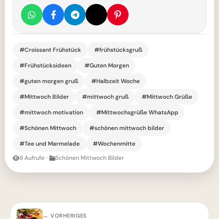
#Croissant Frühstück
#frühstücksgruß
#Frühstücksideen
#Guten Morgen
#guten morgen gruß
#Halbzeit Woche
#Mittwoch Bilder
#mittwoch gruß
#Mittwoch Grüße
#mittwoch motivation
#Mittwochsgrüße WhatsApp
#Schönen Mittwoch
#schönen mittwoch bilder
#Tee und Marmelade
#Wochenmitte
8 Aufrufe
·
Schönen Mittwoch Bilder
← VORHERIGES