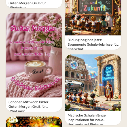
Guten Morgen Gruß für
WhatsApp
Bildung beginnt jetzt:
Spannende Schulerlebnisse für
Snapchat!
Schönen Mittwoch Bilder -
Guten Morgen Gruß für
Whatsapp
Magische Schulanfänge:
Inspirationen für neue
Horizonte auf Pinterest