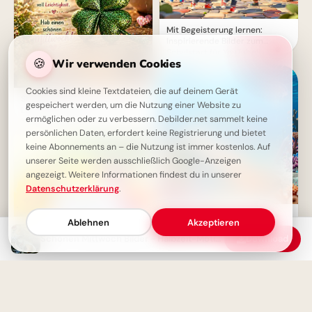
Mit Begeisterung lernen:
Inspirierende Bilder zum
Schulstart für YouTube!
🍪
Wir verwenden Cookies
Cookies sind kleine Textdateien, die auf deinem Gerät
Strahlender Mittwoch: Glück &
gespeichert werden, um die Nutzung einer Website zu
Leichtigkeit mit einer Tasse
ermöglichen oder zu verbessern. Debilder.net sammelt keine
Kaffee genießen
persönlichen Daten, erfordert keine Registrierung und bietet
keine Abonnements an – die Nutzung ist immer kostenlos. Auf
unserer Seite werden ausschließlich Google-Anzeigen
angezeigt. Weitere Informationen findest du in unserer
Datenschutzerklärung
.
Voller Vorfreude in ein neues
Ablehnen
Akzeptieren
Abenteuer: Schulstart Grüße
für WhatsApp
Schönen Mittwoch Bilder - Halbzeit-Motivation mit Blumen
Download