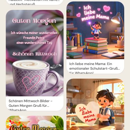
und Herbstgruß
Ich liebe meine Mama: Ein
emotionaler Schulstart-Gruß
für WhatsApp!
Schönen Mittwoch Bilder -
Guten Morgen Gruß für
WhatsApp