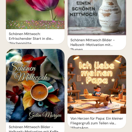
Schönen Mittwoch:
Erfrischender Start in die
Schönen Mittwoch Bilder -
Wochenmitte
Halbzeit-Motivation mit
Blumen
Von Herzen für Papa: Ein kleiner
Fliegergruß zum Teilen via
Schönen Mittwoch Bilder -
WhatsApp
Halbzeit-Motivation mit Kaffee