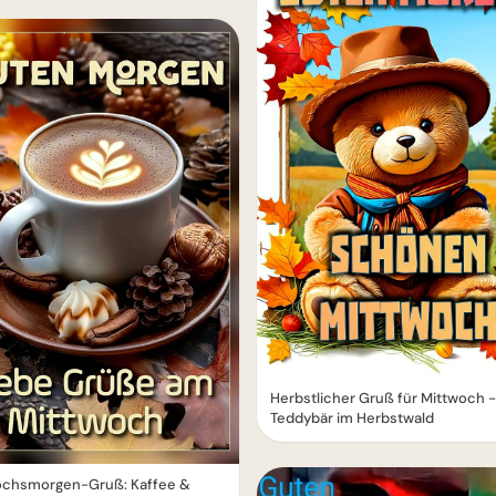
Herbstlicher Gruß für Mittwoch -
Teddybär im Herbstwald
ochsmorgen-Gruß: Kaffee &