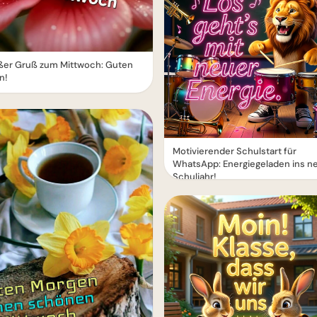
üßer Gruß zum Mittwoch: Guten
n!
Motivierender Schulstart für
WhatsApp: Energiegeladen ins n
Schuljahr!