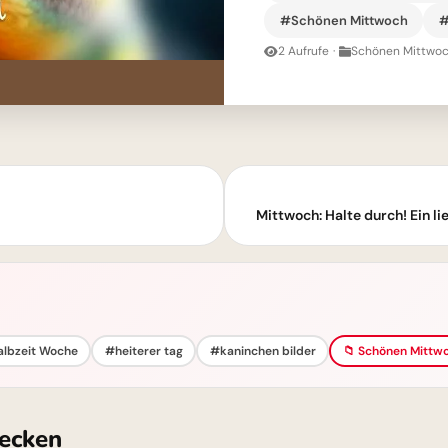
#Schönen Mittwoch
#
2 Aufrufe
·
Schönen Mittwoc
Mittwoch: Halte durch! Ein 
lbzeit Woche
#heiterer tag
#kaninchen bilder
📁 Schönen Mittwo
ecken