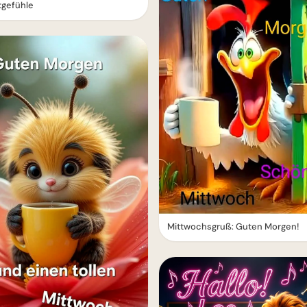
tgefühle
Mittwochsgruß: Guten Morgen!