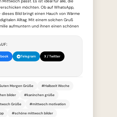
Mittwoch passt. Es ist ideal für alle, die
 verschicken möchten. Ob auf WhatsApp,
- dieses Bild bringt einen Hauch von Wärme
digitalen Alltag. Mit einem solchen Gruß
milie aufmuntern und ihnen einen schönen
AUF:
ebook
Telegram
X / Twitter
uten Morgen Grüße
#Halbzeit Woche
hen bilder
#kaninchen grüße
twoch Grüße
#mittwoch motivation
pp
#schöne mittwoch bilder