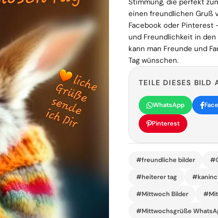
Stimmung, die perfekt zum 
einen freundlichen Gruß
Facebook oder Pinterest 
und Freundlichkeit in den 
kann man Freunde und Fa
Tag wünschen.
TEILE DIESES BILD 
WhatsApp
Fac
Pinterest
#freundliche bilder
#G
#heiterer tag
#kaninc
#Mittwoch Bilder
#Mit
#Mittwochsgrüße WhatsA