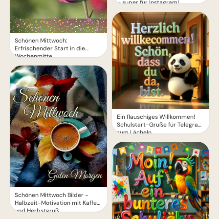
– super für Instagram!
Schönen Mittwoch:
Erfrischender Start in die
Wochenmitte
Ein flauschiges Willkommen!
Schulstart-Grüße für Telegram
zum Lächeln
Schönen Mittwoch Bilder -
Halbzeit-Motivation mit Kaffee
und Herbstgruß