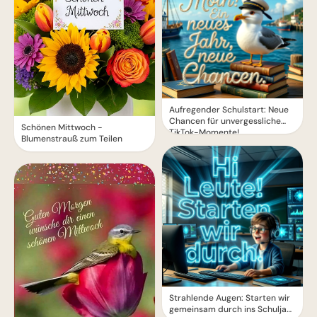
Aufregender Schulstart: Neue
Chancen für unvergessliche
Schönen Mittwoch -
TikTok-Momente!
Blumenstrauß zum Teilen
Strahlende Augen: Starten wir
gemeinsam durch ins Schuljahr