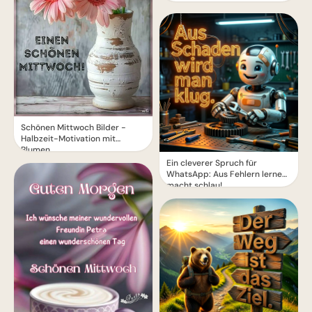
Schönen Mittwoch Bilder -
Halbzeit-Motivation mit
Blumen
Ein cleverer Spruch für
WhatsApp: Aus Fehlern lernen
macht schlau!