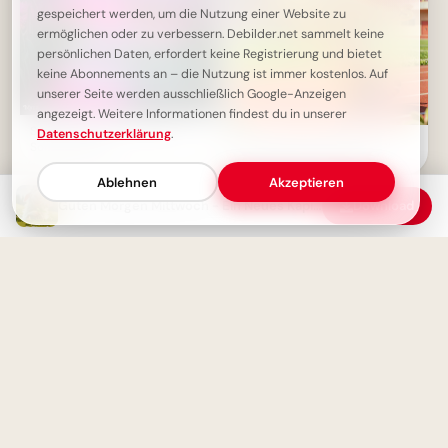
gespeichert werden, um die Nutzung einer Website zu
ermöglichen oder zu verbessern. Debilder.net sammelt keine
persönlichen Daten, erfordert keine Registrierung und bietet
keine Abonnements an – die Nutzung ist immer kostenlos. Auf
unserer Seite werden ausschließlich Google-Anzeigen
angezeigt. Weitere Informationen findest du in unserer
Schönen Mittwoch - Dein
Datenschutzerklärung
.
Ein strahlender Schulstart:
Sonnenschein
Aufbruch ins Lernen für
Snapchat-Stories!
Ablehnen
Akzeptieren
Guten Morgen Mittwoch - Ein Neues Kapitel beginnt!
Download
Ein schwungvoller Start ins
Lernen: Schulbeginn Grüße für
Instagram