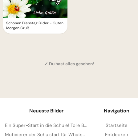
Schönen Dienstag Bilder - Guten
Morgen Gruß
✓ Du hast alles gesehen!
1
Neueste Bilder
Navigation
Ein Super-Start in die Schule! Tolle Bilder für Pinterest zum Teilen.
Startseite
Motivierender Schulstart für WhatsApp: Energiegeladen ins neue Schuljahr!
Entdecken