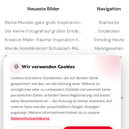
Neueste Bilder
Navigation
Kleine Musiker ganz groß: Inspirierender Gruß für WhatsApp!
Startseite
Der kleine Fotograf auf großer Entdeckungsreise: Süße Bilder für Instagram
Entdecken
Kreative Maler-Träume: Inspiration für WhatsApp zum Schulstart
Trending Heute
Werde Hoteldirektor! Schulstart-Motivation zum Teilen auf WhatsApp.
Meistgesehen
Ein aufregender Start ins Schulleben: Teilen Sie diese Freude auf Facebook!
Sammlungen
Artikel
🍪
Wir verwenden Cookies
Cookies sind kleine Textdateien, die auf deinem Gerät
gespeichert werden, um die Nutzung einer Website zu
Über Debilder
ermöglichen oder zu verbessern. Debilder.net sammelt keine
persönlichen Daten, erfordert keine Registrierung und bietet
Debilder ist deine Plattform für die schönsten Grüße und Bilder
keine Abonnements an – die Nutzung ist immer kostenlos. Auf
zum Teilen. Entdecke unsere Sammlung und verschenke ein
unserer Seite werden ausschließlich Google-Anzeigen
Lächeln!
angezeigt. Weitere Informationen findest du in unserer
Datenschutzerklärung
.
Über uns
Kontakt
Redaktion
Impressum
Datenschutzerklärung