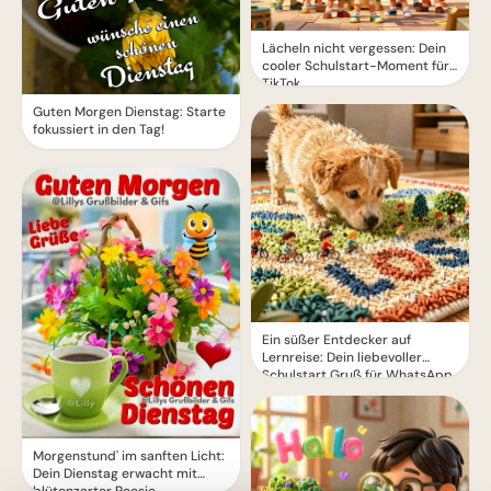
Lächeln nicht vergessen: Dein
cooler Schulstart-Moment für
TikTok
Guten Morgen Dienstag: Starte
fokussiert in den Tag!
Ein süßer Entdecker auf
Lernreise: Dein liebevoller
Schulstart Gruß für WhatsApp
Morgenstund' im sanften Licht:
Dein Dienstag erwacht mit
blütenzarter Poesie