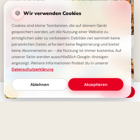
🍪
Wir verwenden Cookies
Cookies sind kleine Textdateien, die auf deinem Gerät
gespeichert werden, um die Nutzung einer Website zu
ermöglichen oder zu verbessern. Debilder.net sammelt keine
Ein fröhliches Hallo zum
persönlichen Daten, erfordert keine Registrierung und bietet
Schulstart: Entdecke
Lernfreude für Pinterest!
keine Abonnements an – die Nutzung ist immer kostenlos. Auf
unserer Seite werden ausschließlich Google-Anzeigen
angezeigt. Weitere Informationen findest du in unserer
Datenschutzerklärung
.
Ablehnen
Akzeptieren
Schönen Dienstag Morgen - Ein
Ein ruhiger Dienstag: Dein Moment der Achtsamkeit und Fokus in der Natur
Download
Tag voller Freude und Wärme
Schulstart mit einem
Schmunzeln: Deine Facebook-
Grüße zum ABC-Abenteuer!