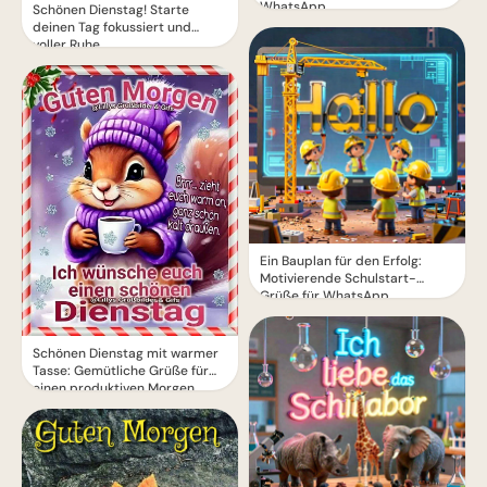
WhatsApp
Schönen Dienstag! Starte
deinen Tag fokussiert und
voller Ruhe.
Ein Bauplan für den Erfolg:
Motivierende Schulstart-
Grüße für WhatsApp
Schönen Dienstag mit warmer
Tasse: Gemütliche Grüße für
einen produktiven Morgen