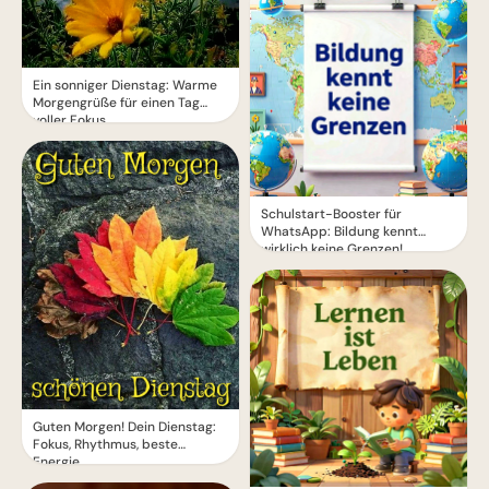
Ein sonniger Dienstag: Warme
Morgengrüße für einen Tag
voller Fokus
Schulstart-Booster für
WhatsApp: Bildung kennt
wirklich keine Grenzen!
Guten Morgen! Dein Dienstag:
Fokus, Rhythmus, beste
Energie.