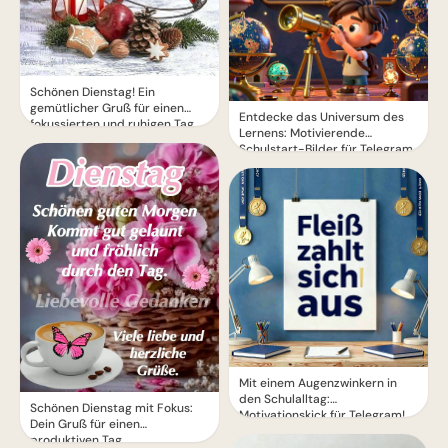
Schönen Dienstag! Ein
gemütlicher Gruß für einen
Entdecke das Universum des
fokussierten und ruhigen Tag.
Lernens: Motivierende
Schulstart-Bilder für Telegram
Mit einem Augenzwinkern in
den Schulalltag:
Schönen Dienstag mit Fokus:
Motivationskick für Telegram!
Dein Gruß für einen
produktiven Tag.