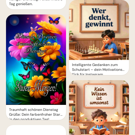
Tag genießen.
Intelligente Gedanken zum
Schulstart – dein Motivations-
Kick für Instagram
Traumhaft schönen Dienstag
Grüße: Dein farbenfroher Start
in den produktiven Tag!