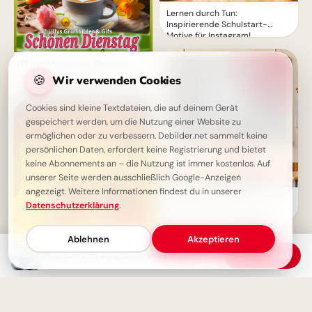
Lernen durch Tun:
Inspirierende Schulstart-
Motive für Instagram!
Guten Morgen am Dienstag:
Starte produktiv und mit Herz
🍪
Wir verwenden Cookies
in den Tag!
Cookies sind kleine Textdateien, die auf deinem Gerät
gespeichert werden, um die Nutzung einer Website zu
ermöglichen oder zu verbessern. Debilder.net sammelt keine
persönlichen Daten, erfordert keine Registrierung und bietet
keine Abonnements an – die Nutzung ist immer kostenlos. Auf
unserer Seite werden ausschließlich Google-Anzeigen
angezeigt. Weitere Informationen findest du in unserer
Mut zum Fragen: Ein
Datenschutzerklärung
.
inspirierender Schulstart für
deine Facebook-Timeline
Ablehnen
Akzeptieren
Schönen Dienstag: Dein Start in einen ruhigen & produktiven Tag!
Download