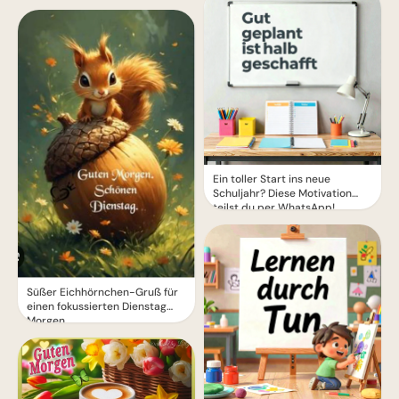
Ein toller Start ins neue
Schuljahr? Diese Motivation
teilst du per WhatsApp!
Süßer Eichhörnchen-Gruß für
einen fokussierten Dienstag
Morgen.