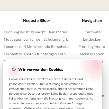
1
Neueste Bilder
Navigation
Ordnung leicht gemacht: Dein motivierender Spruch für Instagram zum Schulstart!
Startseite
Motivation pur für den Schulanfang: Inspirierende Botschaft zum Teilen per WhatsApp!
Entdecken
Lesen bildet! Motivierende Botschaft zum Schulanfang für WhatsApp
Trending Heute
Ein sanfter Anstoß für stetiges Lernen: Motivation zum Schulstart für YouTube.
Meistgesehen
Schulstart: Abenteuer des Lernens entdecken – perfekte Inspiration für Instagram
Sammlungen
Artikel
🍪
Wir verwenden Cookies
Cookies sind kleine Textdateien, die auf deinem Gerät
gespeichert werden, um die Nutzung einer Website zu
Über Debilder
ermöglichen oder zu verbessern. Debilder.net sammelt keine
persönlichen Daten, erfordert keine Registrierung und bietet
Debilder ist deine Plattform für die schönsten Grüße und Bilder
keine Abonnements an – die Nutzung ist immer kostenlos. Auf
zum Teilen. Entdecke unsere Sammlung und verschenke ein
unserer Seite werden ausschließlich Google-Anzeigen
Lächeln!
angezeigt. Weitere Informationen findest du in unserer