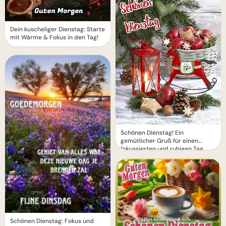
Dein kuscheliger Dienstag: Starte
mit Wärme & Fokus in den Tag!
Schönen Dienstag! Ein
gemütlicher Gruß für einen
fokussierten und ruhigen Tag.
Schönen Dienstag: Fokus und