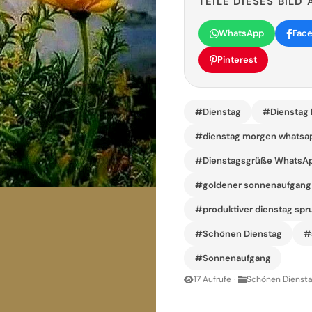
TEILE DIESES BILD 
WhatsApp
Fac
Pinterest
#Dienstag
#Dienstag B
#dienstag morgen whatsap
#Dienstagsgrüße WhatsA
#goldener sonnenaufgang
#produktiver dienstag spr
#Schönen Dienstag
#
#Sonnenaufgang
17 Aufrufe
·
Schönen Diensta