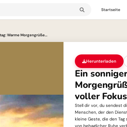
Startseite
stag: Warme Morgengrüße...
Herunterladen
Ein sonnige
Morgengrüße
voller Fokus
Stell dir vor, du sendest
Menschen, der den Diensta
kleine Geste, die den Tag 
von behaglicher Ruhe verb