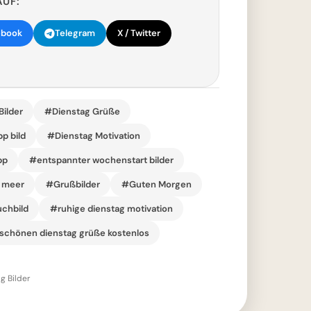
AUF:
ebook
Telegram
X / Twitter
ilder
#Dienstag Grüße
p bild
#Dienstag Motivation
pp
#entspannter wochenstart bilder
 meer
#Grußbilder
#Guten Morgen
uchbild
#ruhige dienstag motivation
schönen dienstag grüße kostenlos
g Bilder