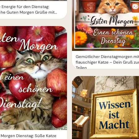
 Energie für den Dienstag:
iche Guten Morgen Grüße mit
e
Gemütlicher Dienstagmorgen mi
flauschiger Katze – Dein Gruß z
Teilen
 Morgen Dienstag: Süße Katze