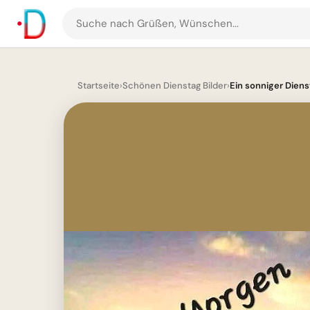
Suche
nach
Grüßen
und
Startseite
›
Schönen Dienstag Bilder
›
Ein sonniger Dien
Bildern