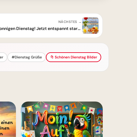
NÄCHSTES →
Wünsche Dir einen wunderbar sonnigen Dienstag! Jetzt entspannt starten
er
#Dienstag Grüße
📁 Schönen Dienstag Bilder