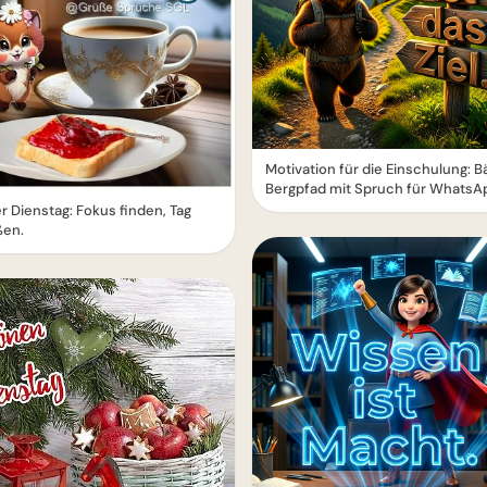
Motivation für die Einschulung: B
Bergpfad mit Spruch für WhatsA
r Dienstag: Fokus finden, Tag
ßen.