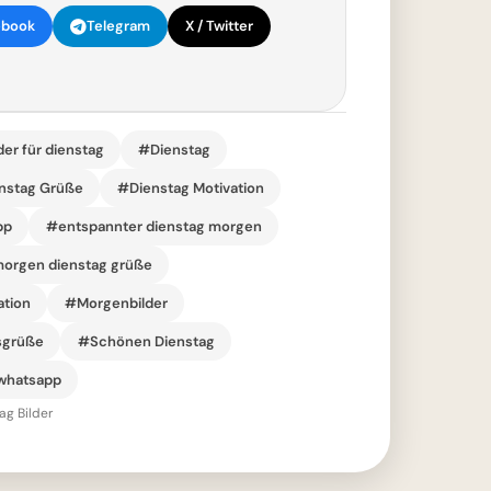
ebook
Telegram
X / Twitter
er für dienstag
#Dienstag
nstag Grüße
#Dienstag Motivation
pp
#entspannter dienstag morgen
orgen dienstag grüße
ation
#Morgenbilder
sgrüße
#Schönen Dienstag
 whatsapp
ag Bilder