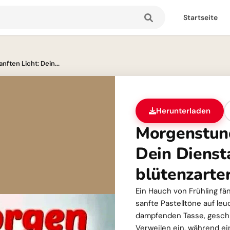
Startseite
ften Licht: Dein...
Herunterladen
Morgenstund
Dein Dienst
blütenzarte
Ein Hauch von Frühling fän
sanfte Pastelltöne auf leu
dampfenden Tasse, geschm
Verweilen ein, während ein