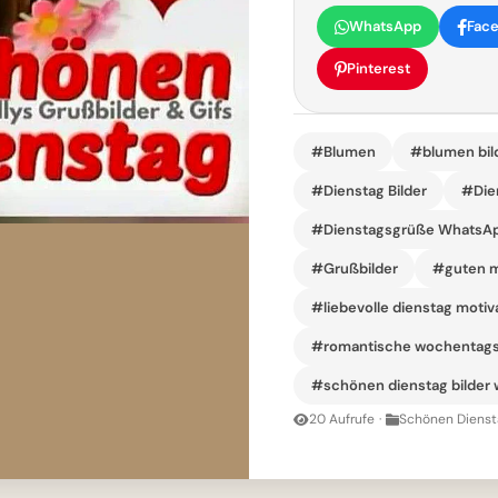
WhatsApp
Fac
Pinterest
#Blumen
#blumen bild
#Dienstag Bilder
#Die
#Dienstagsgrüße WhatsA
#Grußbilder
#guten m
#liebevolle dienstag motiv
#romantische wochentag
#schönen dienstag bilder
20 Aufrufe
·
Schönen Dienst