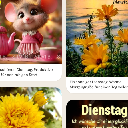
schönen Dienstag: Produktive
für den ruhigen Start
Ein sonniger Dienstag: Warme
Morgengrüße für einen Tag volle