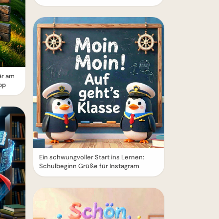
är am
pp
Ein schwungvoller Start ins Lernen:
Schulbeginn Grüße für Instagram