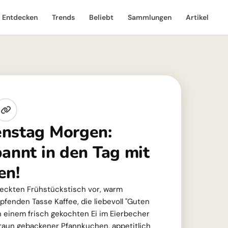
Entdecken
Trends
Beliebt
Sammlungen
Artikel
enstag Morgen:
pannt in den Tag mit
en!
edeckten Frühstückstisch vor, warm
pfenden Tasse Kaffee, die liebevoll "Guten
 einem frisch gekochten Ei im Eierbecher
ldbraun gebackener Pfannkuchen, appetitlich