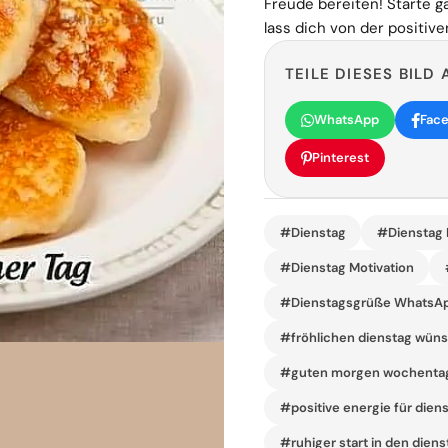
Freude bereiten! Starte g
lass dich von der positiv
TEILE DIESES BILD 
WhatsApp
Fac
Pinterest
#Dienstag
#Dienstag B
#Dienstag Motivation
#Dienstagsgrüße WhatsA
#fröhlichen dienstag wün
#guten morgen wochentag
#positive energie für dien
#ruhiger start in den diens