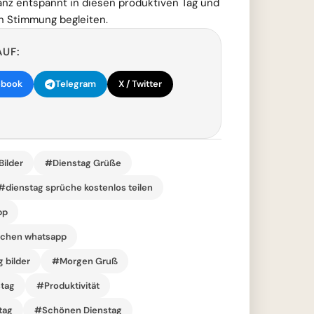
anz entspannt in diesen produktiven Tag und
en Stimmung begleiten.
AUF:
ebook
Telegram
X / Twitter
ilder
#Dienstag Grüße
#dienstag sprüche kostenlos teilen
pp
schen whatsapp
 bilder
#Morgen Gruß
stag
#Produktivität
tag
#Schönen Dienstag