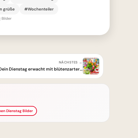
n grüße
#Wochenteiler
 Bilder
NÄCHSTES →
Morgenstund' im sanften Licht: Dein Dienstag erwacht mit blütenzarter Poesie
en Dienstag Bilder