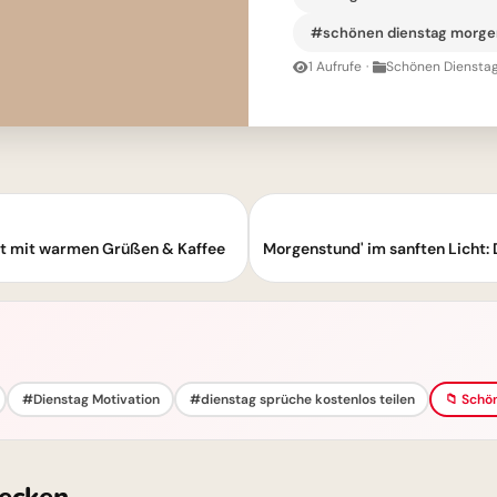
#schönen dienstag morge
1 Aufrufe
·
Schönen Dienstag
rt mit warmen Grüßen & Kaffee
#Dienstag Motivation
#dienstag sprüche kostenlos teilen
📁 Schön