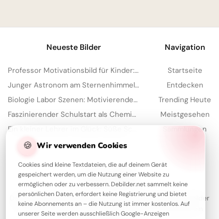
1
Neueste Bilder
Navigation
Professor Motivationsbild für Kinder: Lerne Lust für Instagram Stories und Schule
Startseite
Junger Astronom am Sternenhimmel: Motivierende Schulstartbilder für Instagram und Träume
Entdecken
Biologie Labor Szenen: Motivierende Schulstart Grafiken und Lernbilder für YouTube
Trending Heute
Faszinierender Schulstart als Chemiker: Entdecke die Welt für WhatsApp!
Meistgesehen
Ein kleiner Lehrer im Glück: Süße Schulstart-Motive für Instagram
Sammlungen
Artikel
🍪
Wir verwenden Cookies
Cookies sind kleine Textdateien, die auf deinem Gerät
gespeichert werden, um die Nutzung einer Website zu
Über Debilder
ermöglichen oder zu verbessern. Debilder.net sammelt keine
persönlichen Daten, erfordert keine Registrierung und bietet
Debilder ist deine Plattform für die schönsten Grüße und Bilder
keine Abonnements an – die Nutzung ist immer kostenlos. Auf
zum Teilen. Entdecke unsere Sammlung und verschenke ein
unserer Seite werden ausschließlich Google-Anzeigen