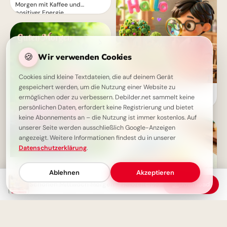
Morgen mit Kaffee und
positiver Energie
🍪
Wir verwenden Cookies
Cookies sind kleine Textdateien, die auf deinem Gerät
gespeichert werden, um die Nutzung einer Website zu
Ein fröhliches Hallo zum
ermöglichen oder zu verbessern. Debilder.net sammelt keine
Schulstart: Entdecke
persönlichen Daten, erfordert keine Registrierung und bietet
Lernfreude für Pinterest!
keine Abonnements an – die Nutzung ist immer kostenlos. Auf
unserer Seite werden ausschließlich Google-Anzeigen
angezeigt. Weitere Informationen findest du in unserer
Datenschutzerklärung
.
Schönen Mittwoch Bilder -
Ablehnen
Akzeptieren
Guten Morgen mit rosa Rosen
und Kaffe
Schönen Mittwoch Morgen - Halbzeit-Motivation mit Liebe
Download
Schulstart mit einem