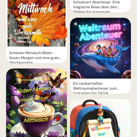
Schulstart Abenteuer: Eine
magische Reise über den
Wolken für Instagram
Schönen Mittwoch Bilder -
Guten Morgen und eine gute
Wochenmitte
Ein zauberhaftes
Weltraumabenteuer zum
Schulstart für TikTok