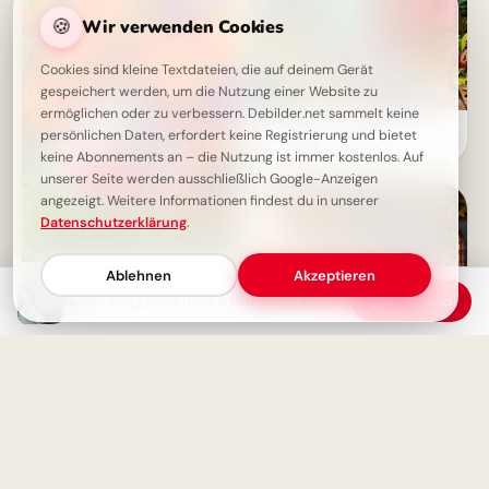
🍪
Wir verwenden Cookies
Cookies sind kleine Textdateien, die auf deinem Gerät
gespeichert werden, um die Nutzung einer Website zu
ermöglichen oder zu verbessern. Debilder.net sammelt keine
Ein witziger Start ins
persönlichen Daten, erfordert keine Registrierung und bietet
Schulleben: Lustige
keine Abonnements an – die Nutzung ist immer kostenlos. Auf
Abenteuerbilder für Instagram
unserer Seite werden ausschließlich Google-Anzeigen
angezeigt. Weitere Informationen findest du in unserer
Datenschutzerklärung
.
Ablehnen
Akzeptieren
Die Hälfte geschafft! Guten
Morgen Mittwoch
Guten Morgen Schönen Mittwoch: Wochenteiler-Gruß mit niedlichem Eichhörnchen
Download
Bildung beginnt jetzt:
Spannende Schulerlebnisse für
Snapchat!