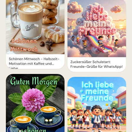
Schönen Mittwoch - Halbzeit-
Zuckersüßer Schulstart:
Motivation mit Kaffee und
Freunde-Grüße für WhatsApp!
Liebe