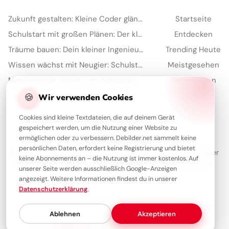
Zukunft gestalten: Kleine Coder glänzen für Instagram
Startseite
Schulstart mit großen Plänen: Der kleine Architekt erobert Pinterest!
Entdecken
Träume bauen: Dein kleiner Ingenieur startet durch – perfekt für WhatsApp!
Trending Heute
Wissen wächst mit Neugier: Schulstart-Impulse, perfekt für Threads
Meistgesehen
Motivierende Worte zum Schulstart für Kinder – ideal für Pinterest
Sammlungen
Artikel
🍪
Wir verwenden Cookies
Cookies sind kleine Textdateien, die auf deinem Gerät
gespeichert werden, um die Nutzung einer Website zu
Über Debilder
ermöglichen oder zu verbessern. Debilder.net sammelt keine
persönlichen Daten, erfordert keine Registrierung und bietet
Debilder ist deine Plattform für die schönsten Grüße und Bilder
keine Abonnements an – die Nutzung ist immer kostenlos. Auf
zum Teilen. Entdecke unsere Sammlung und verschenke ein
unserer Seite werden ausschließlich Google-Anzeigen
Lächeln!
angezeigt. Weitere Informationen findest du in unserer
Datenschutzerklärung
.
Über uns
Kontakt
Redaktion
Impressum
Datenschutzerklärung
Ablehnen
Akzeptieren
© 2026
Debilder.net
– Entdecken. Teilen. Freude machen.