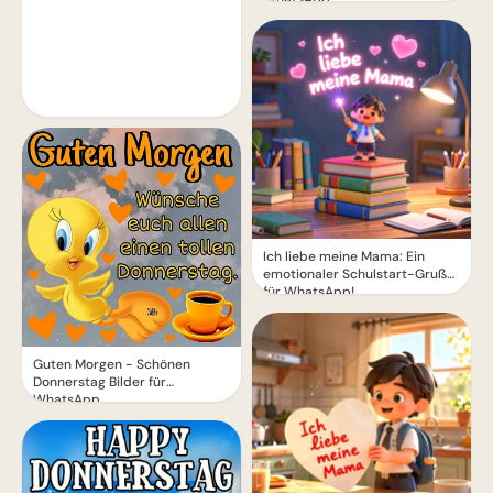
Ich liebe meine Mama: Ein
emotionaler Schulstart-Gruß
für WhatsApp!
Guten Morgen - Schönen
Donnerstag Bilder für
WhatsApp