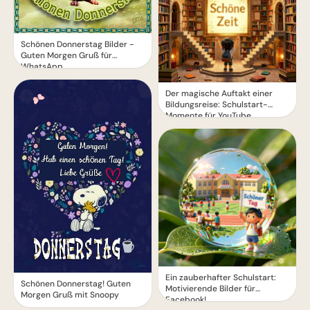
Schönen Donnerstag Bilder -
Guten Morgen Gruß für
WhatsApp
Der magische Auftakt einer
Bildungsreise: Schulstart-
Momente für YouTube
Ein zauberhafter Schulstart:
Schönen Donnerstag! Guten
Motivierende Bilder für
Morgen Gruß mit Snoopy
Facebook!