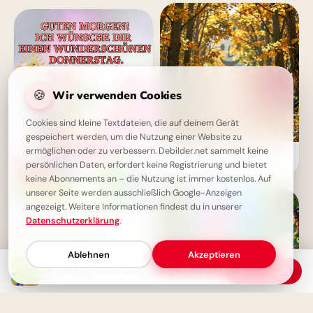
🍪
Wir verwenden Cookies
Cookies sind kleine Textdateien, die auf deinem Gerät
gespeichert werden, um die Nutzung einer Website zu
ermöglichen oder zu verbessern. Debilder.net sammelt keine
Ein Lächeln zum Schulstart:
Warme Grüße für dein
persönlichen Daten, erfordert keine Registrierung und bietet
Instagram-Profil
keine Abonnements an – die Nutzung ist immer kostenlos. Auf
unserer Seite werden ausschließlich Google-Anzeigen
angezeigt. Weitere Informationen findest du in unserer
Schönen Donnerstag Bilder -
Datenschutzerklärung
.
Guten Morgen Grüße
Ablehnen
Akzeptieren
Donnerstag-Gruß: Guten Morgen mit einem Lächeln!
Download