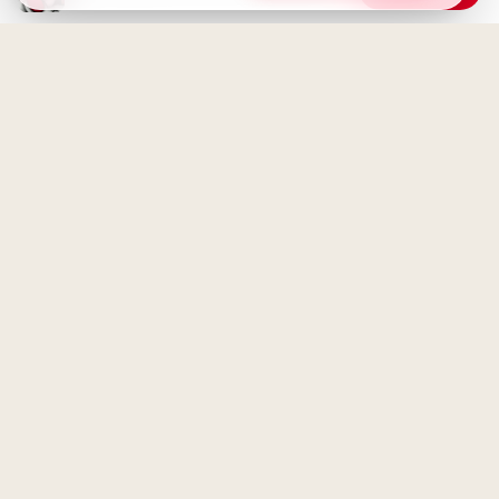
Guten Morgen - Schönen
Donnerstag Bilder für
WhatsApp
Ein fröhlicher Start in ein neues
Abenteuer – Dein Schulbeginn
für WhatsApp!
Schönen Donnerstag! Guten
Morgen Gruß mit Snoopy