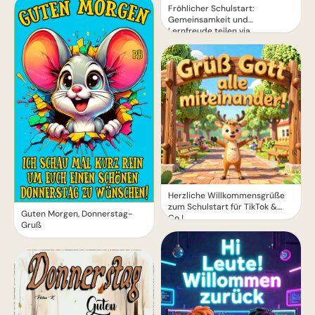
Fröhlicher Schulstart:
Gemeinsamkeit und
Lernfreude teilen via
WhatsApp!
Herzliche Willkommensgrüße
zum Schulstart für TikTok &
Guten Morgen, Donnerstag-
Co.!
Gruß