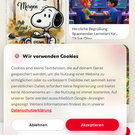
Herzliche Begrüßung:
Spannender Lernstart für
TikTok Clips
🍪
Wir verwenden Cookies
Schönen Donnerstag! Guten
Morgen mit Snoopy
Cookies sind kleine Textdateien, die auf deinem Gerät
gespeichert werden, um die Nutzung einer Website zu
ermöglichen oder zu verbessern. Debilder.net sammelt keine
persönlichen Daten, erfordert keine Registrierung und bietet
keine Abonnements an – die Nutzung ist immer kostenlos. Auf
unserer Seite werden ausschließlich Google-Anzeigen
angezeigt. Weitere Informationen findest du in unserer
Süße Schulstart-Grüße für
Datenschutzerklärung
.
einen strahlenden ersten
Schultag auf TikTok
Ablehnen
Akzeptieren
Donnerstag-Gruß: Fast ist Wochenende!
Download