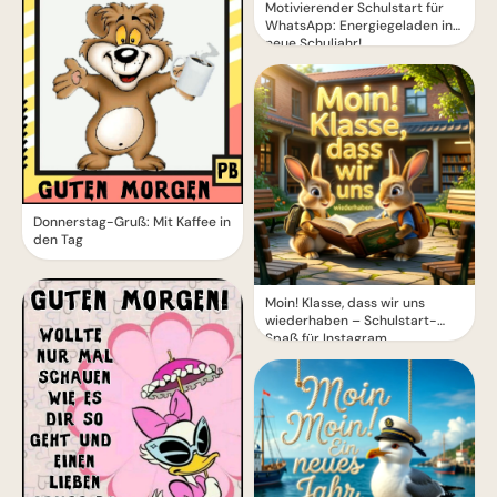
Motivierender Schulstart für
WhatsApp: Energiegeladen ins
neue Schuljahr!
Donnerstag-Gruß: Mit Kaffee in
den Tag
Moin! Klasse, dass wir uns
wiederhaben – Schulstart-
Spaß für Instagram