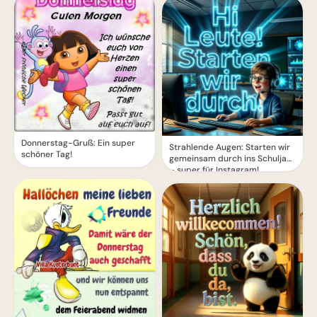
Donnerstag-Gruß: Ein super
Strahlende Augen: Starten wir
schöner Tag!
gemeinsam durch ins Schuljahr
– super für Instagram!