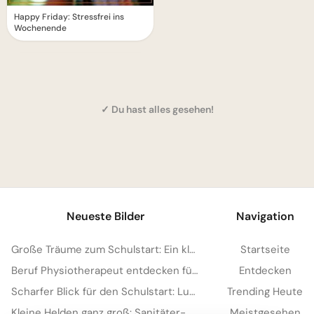
Happy Friday: Stressfrei ins
Wochenende
✓ Du hast alles gesehen!
1
Neueste Bilder
Navigation
Große Träume zum Schulstart: Ein kleiner Feuerwehrmann für YouTube
Startseite
Beruf Physiotherapeut entdecken für YouTube: Eine spannende Lektion
Entdecken
Scharfer Blick für den Schulstart: Lustige Bilder für WhatsApp
Trending Heute
Kleine Helden ganz groß: Sanitäter-Motivation für WhatsApp zum neuen Schuljahr
Meistgesehen