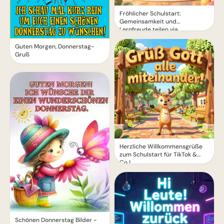
Fröhlicher Schulstart:
Gemeinsamkeit und
Lernfreude teilen via
WhatsApp!
Guten Morgen, Donnerstag-
Gruß
Herzliche Willkommensgrüße
zum Schulstart für TikTok &
Co.!
Schönen Donnerstag Bilder -