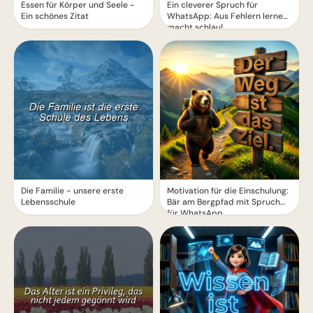
Essen für Körper und Seele -
Ein cleverer Spruch für
Ein schönes Zitat
WhatsApp: Aus Fehlern lernen
macht schlau!
Die Familie - unsere erste
Motivation für die Einschulung:
Lebensschule
Bär am Bergpfad mit Spruch
für WhatsApp