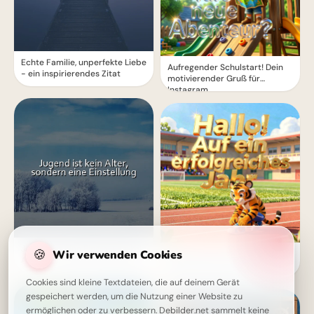
Echte Familie, unperfekte Liebe
Aufregender Schulstart! Dein
- ein inspirierendes Zitat
motivierender Gruß für
Instagram
Jugend ist eine Einstellung, kein
🍪
Wir verwenden Cookies
Ein strahlender Schulstart:
Alter - Inspirierende Weisheit
Aufbruch ins Lernen für
Snapchat-Stories!
Cookies sind kleine Textdateien, die auf deinem Gerät
gespeichert werden, um die Nutzung einer Website zu
ermöglichen oder zu verbessern. Debilder.net sammelt keine