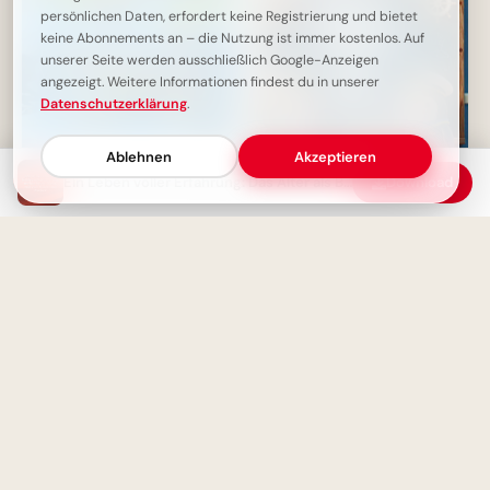
persönlichen Daten, erfordert keine Registrierung und bietet
keine Abonnements an – die Nutzung ist immer kostenlos. Auf
unserer Seite werden ausschließlich Google-Anzeigen
angezeigt. Weitere Informationen findest du in unserer
Datenschutzerklärung
.
Ablehnen
Akzeptieren
Ein Leben voller Erfahrung: Das Alter als Beweis für ein gutes Leben
Download
Die Wahrheit spricht für sich
Ein schwungvoller Start ins
selbst - Ein Zitat über
Lernen: Schulbeginn Grüße für
Ehrlichkeit
Instagram
Geduld ist der Schlüssel zum