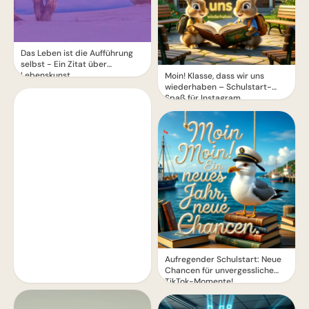
Das Leben ist die Aufführung
selbst - Ein Zitat über
Lebenskunst
Moin! Klasse, dass wir uns
wiederhaben – Schulstart-
Spaß für Instagram
Aufregender Schulstart: Neue
Chancen für unvergessliche
TikTok-Momente!