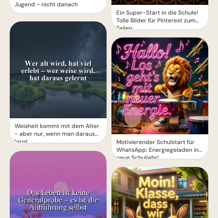
Jugend - nicht danach
Ein Super-Start in die Schule!
Tolle Bilder für Pinterest zum
Teilen.
Weisheit kommt mit dem Alter
- aber nur, wenn man daraus
lernt
Motivierender Schulstart für
WhatsApp: Energiegeladen ins
neue Schuljahr!