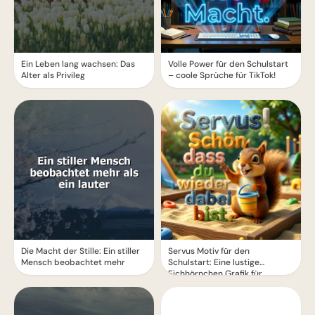
Ein Leben lang wachsen: Das
Volle Power für den Schulstart
Alter als Privileg
– coole Sprüche für TikTok!
Die Macht der Stille: Ein stiller
Servus Motiv für den
Mensch beobachtet mehr
Schulstart: Eine lustige
Eichhörnchen Grafik für
WhatsApp