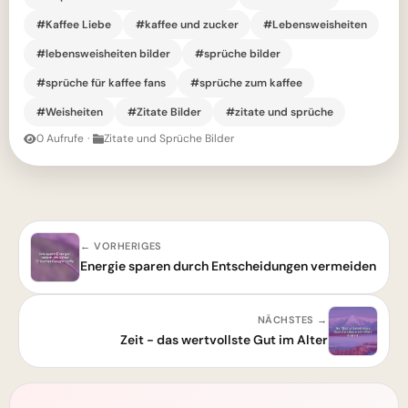
#Kaffee Liebe
#kaffee und zucker
#Lebensweisheiten
#lebensweisheiten bilder
#sprüche bilder
#sprüche für kaffee fans
#sprüche zum kaffee
#Weisheiten
#Zitate Bilder
#zitate und sprüche
0 Aufrufe
·
Zitate und Sprüche Bilder
← VORHERIGES
Energie sparen durch Entscheidungen vermeiden
NÄCHSTES →
Zeit - das wertvollste Gut im Alter