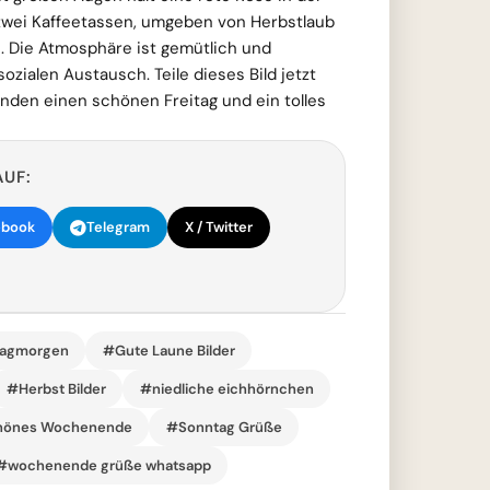
 zwei Kaffeetassen, umgeben von Herbstlaub
 Die Atmosphäre ist gemütlich und
sozialen Austausch. Teile dieses Bild jetzt
den einen schönen Freitag und ein tolles
AUF:
ebook
Telegram
X / Twitter
tagmorgen
#Gute Laune Bilder
#Herbst Bilder
#niedliche eichhörnchen
önes Wochenende
#Sonntag Grüße
#wochenende grüße whatsapp