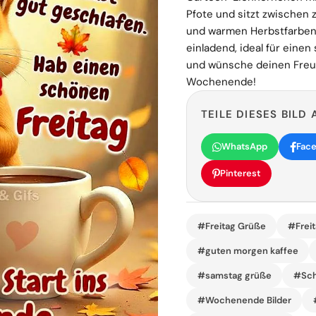
Pfote und sitzt zwischen
und warmen Herbstfarben.
einladend, ideal für einen 
und wünsche deinen Freun
Wochenende!
TEILE DIESES BILD 
WhatsApp
Fac
Pinterest
#Freitag Grüße
#Frei
#guten morgen kaffee
#samstag grüße
#Sch
#Wochenende Bilder