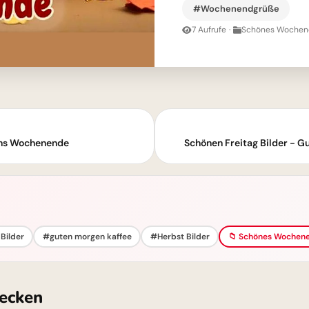
#Wochenendgrüße
7 Aufrufe
·
Schönes Wochene
ins Wochenende
Schönen Freitag Bilder - 
Bilder
#guten morgen kaffee
#Herbst Bilder
📁 Schönes Wochene
ecken