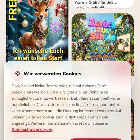
Warme Grüße für dein
Instagram-Profil
🍪
Wir verwenden Cookies
Schönes Wochenende Bilder -
Ein friedlicher Hirsch zum
Ein witziger Start ins
Entspannen
Schulleben: Lustige
Cookies sind kleine Textdateien, die auf deinem Gerät
Abenteuerbilder für Instagram
gespeichert werden, um die Nutzung einer Website zu
ermöglichen oder zu verbessern. Debilder.net sammelt keine
persönlichen Daten, erfordert keine Registrierung und bietet
keine Abonnements an – die Nutzung ist immer kostenlos. Auf
unserer Seite werden ausschließlich Google-Anzeigen
angezeigt. Weitere Informationen findest du in unserer
Datenschutzerklärung
.