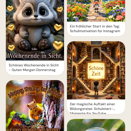
Ein fröhlicher Start in den Tag:
Schulmotivation für Instagram
Schönes Wochenende in Sicht
- Guten Morgen Donnerstag
Der magische Auftakt einer
Bildungsreise: Schulstart-
Momente für YouTube