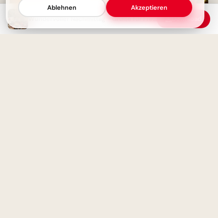
Ablehnen
Akzeptieren
Wundervoller Nachmittag - Grüße für Freunde und Familie
Download
Bildung beginnt jetzt:
Spannende Schulerlebnisse für
Snapchat!
Guten Morgen! Kaffee ist fertig
- Schönen Freitag und
Wochenende
Magische Schulanfänge:
Inspirationen für neue
Horizonte auf Pinterest
Happy Freitag - Entspannt in
die Freizeit