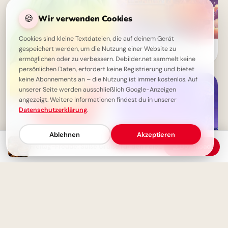
🍪
Wir verwenden Cookies
Cookies sind kleine Textdateien, die auf deinem Gerät
Genieße den Schulstart mit
gespeichert werden, um die Nutzung einer Website zu
diesen lustigen Bildern für
ermöglichen oder zu verbessern. Debilder.net sammelt keine
Instagram und dein Handy
persönlichen Daten, erfordert keine Registrierung und bietet
keine Abonnements an – die Nutzung ist immer kostenlos. Auf
unserer Seite werden ausschließlich Google-Anzeigen
angezeigt. Weitere Informationen findest du in unserer
Datenschutzerklärung
.
Ablehnen
Akzeptieren
Freitag-Freude: Süße Grüße für den Feierabend
Download
Schönen Freitag - Froher Start
ins Wochenende
Leinen los für den
Wissensdurst! Lustige
Schulstart-Abenteuer für
Instagram.