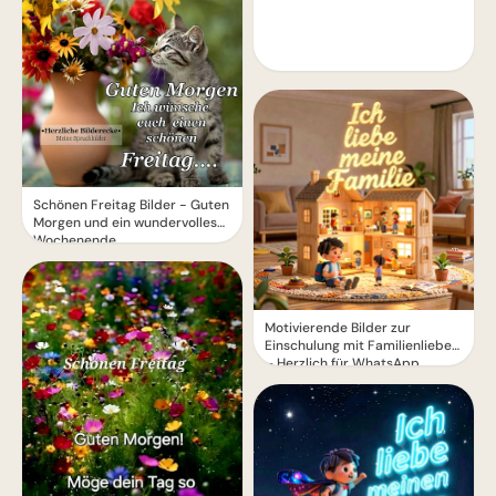
Schönen Freitag Bilder - Guten
Morgen und ein wundervolles
Wochenende
Motivierende Bilder zur
Einschulung mit Familienliebe
– Herzlich für WhatsApp