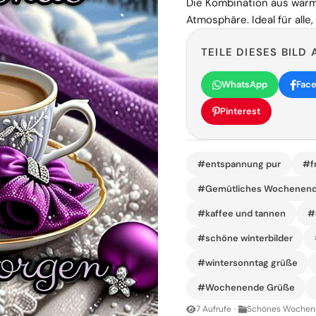
Die Kombination aus warme
Atmosphäre. Ideal für all
TEILE DIESES BILD 
WhatsApp
Fac
Pinterest
#entspannung pur
#f
#Gemütliches Wochenen
#kaffee und tannen
#
#schöne winterbilder
#wintersonntag grüße
#Wochenende Grüße
7 Aufrufe
·
Schönes Wochene