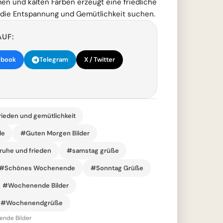
n und kalten Farben erzeugt eine friedliche
e, die Entspannung und Gemütlichkeit suchen.
AUF:
ebook
Telegram
X / Twitter
rieden und gemütlichkeit
de
#Guten Morgen Bilder
ruhe und frieden
#samstag grüße
#Schönes Wochenende
#Sonntag Grüße
#Wochenende Bilder
#Wochenendgrüße
nde Bilder