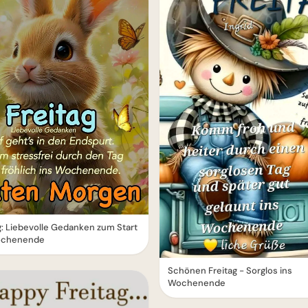
g: Liebevolle Gedanken zum Start
ochenende
Schönen Freitag - Sorglos ins
Wochenende