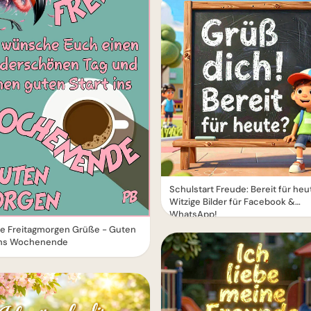
Schulstart Freude: Bereit für heu
Witzige Bilder für Facebook &
WhatsApp!
e Freitagmorgen Grüße - Guten
 ins Wochenende