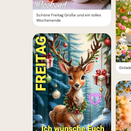
Schöne Freitag Grüße und ein tolles
Wochenende
Einla