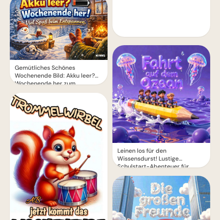
Gemütliches Schönes
Wochenende Bild: Akku leer?
Wochenende her zum
Entspannen!
Leinen los für den
Wissensdurst! Lustige
Schulstart-Abenteuer für
Instagram.