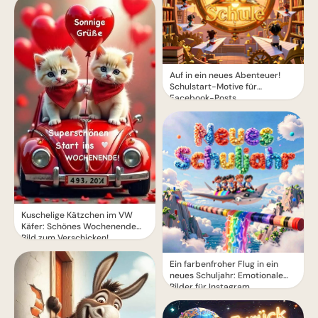
Auf in ein neues Abenteuer!
Schulstart-Motive für
Facebook-Posts
Kuschelige Kätzchen im VW
Käfer: Schönes Wochenende
Bild zum Verschicken!
Ein farbenfroher Flug in ein
neues Schuljahr: Emotionale
Bilder für Instagram