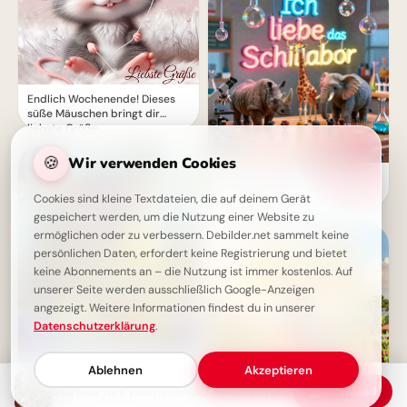
Endlich Wochenende! Dieses
süße Mäuschen bringt dir
liebste Grüße.
🍪
Wir verwenden Cookies
Neugier auf Wissen: Ein
inspirierendes Schullabor-Bild
Cookies sind kleine Textdateien, die auf deinem Gerät
für WhatsApp
gespeichert werden, um die Nutzung einer Website zu
ermöglichen oder zu verbessern. Debilder.net sammelt keine
persönlichen Daten, erfordert keine Registrierung und bietet
keine Abonnements an – die Nutzung ist immer kostenlos. Auf
unserer Seite werden ausschließlich Google-Anzeigen
angezeigt. Weitere Informationen findest du in unserer
Datenschutzerklärung
.
Ablehnen
Akzeptieren
Startklar fürs Wochenende? Meerzeit ruft – Abenteuer warten!
Download