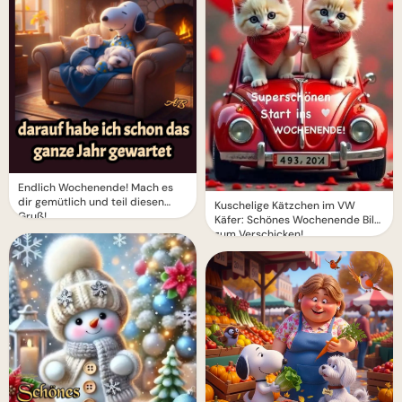
Endlich Wochenende! Mach es
dir gemütlich und teil diesen
Kuschelige Kätzchen im VW
Gruß!
Käfer: Schönes Wochenende Bild
zum Verschicken!