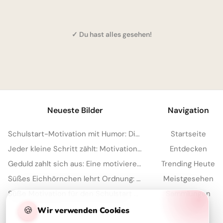
✓ Du hast alles gesehen!
1
Neueste Bilder
Navigation
Schulstart-Motivation mit Humor: Die besten Sprüche für TikTok
Startseite
Jeder kleine Schritt zählt: Motivation für den Schulstart auf Instagram.
Entdecken
Geduld zahlt sich aus: Eine motivierende Schulweisheit für dein Pinterest Board
Trending Heute
Süßes Eichhörnchen lehrt Ordnung: Motivierende Schulstart-Bilder für TikTok
Meistgesehen
Süße Motivation für den Schulstart auf Instagram
Sammlungen
Artikel
🍪
Wir verwenden Cookies