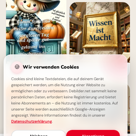
🍪
Wir verwenden Cookies
Wissen ist Macht: Die perfekte
Schönen Freitag - Sorglos ins
Schulstart-Botschaft für
Wochenende
Instagram!
Cookies sind kleine Textdateien, die auf deinem Gerät
gespeichert werden, um die Nutzung einer Website zu
ermöglichen oder zu verbessern. Debilder.net sammelt keine
persönlichen Daten, erfordert keine Registrierung und bietet
keine Abonnements an – die Nutzung ist immer kostenlos. Auf
unserer Seite werden ausschließlich Google-Anzeigen
angezeigt. Weitere Informationen findest du in unserer
Datenschutzerklärung
.