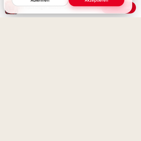
Ablehnen
Akzeptieren
Ein flauschiger Wochenendgruß mit Herz und Herbstlicht im Fell
Download
Weisheit durch Erfahrung: Ein
motivierender Spruch für
Facebook zum Schulstart.
Guten Morgen! Kaffee ist fertig
- Schönen Freitag und
Wochenende
Ohne Fleiß kein Preis: Starte
deine Lernreise voller
Motivation für Instagram