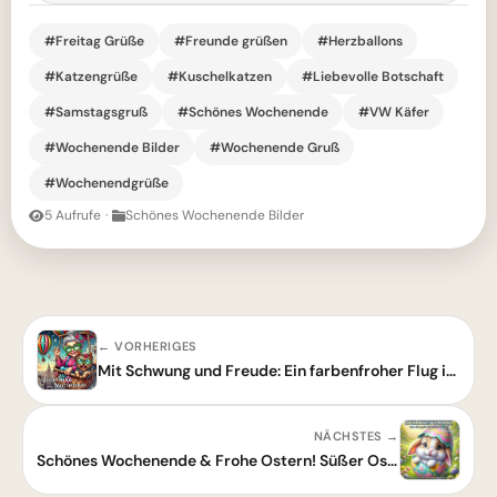
#Freitag Grüße
#Freunde grüßen
#Herzballons
#Katzengrüße
#Kuschelkatzen
#Liebevolle Botschaft
#Samstagsgruß
#Schönes Wochenende
#VW Käfer
#Wochenende Bilder
#Wochenende Gruß
#Wochenendgrüße
5 Aufrufe
·
Schönes Wochenende Bilder
← VORHERIGES
Mit Schwung und Freude: Ein farbenfroher Flug ins Traum-Wochenende!
NÄCHSTES →
Schönes Wochenende & Frohe Ostern! Süßer Osterhase wünscht dir einen tollen Start