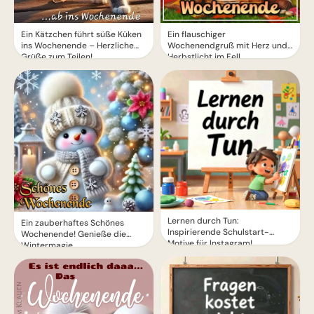
Ein Kätzchen führt süße Küken
Ein flauschiger
ins Wochenende – Herzliche
Wochenendgruß mit Herz und
Grüße zum Teilen!
Herbstlicht im Fell
Lernen durch Tun:
Ein zauberhaftes Schönes
Inspirierende Schulstart-
Wochenende! Genieße die
Motive für Instagram!
Wintermagie