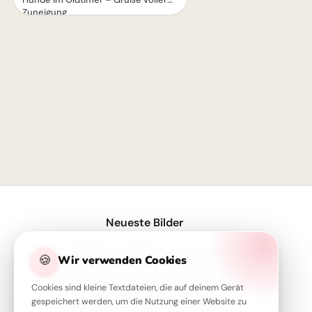
Zuneigung
1
Neueste Bilder
Zuckersüßer Schulstart: Freunde-Grüße für WhatsApp!
🍪
Wir verwenden Cookies
Schulfreunde für immer: Ein Lächeln für Instagram & den Neustart!
Cookies sind kleine Textdateien, die auf deinem Gerät
Ein liebevoller Schulstart: Familie als starker Anker für Facebook
gespeichert werden, um die Nutzung einer Website zu