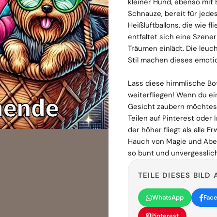
kleiner Hund, ebenso mit 
Schnauze, bereit für jed
Heißluftballons, die wie 
entfaltet sich eine Szene
Träumen einlädt. Die leuc
Stil machen dieses emotio
Lass diese himmlische Bot
weiterfliegen! Wenn du e
Gesicht zaubern möchtest
Teilen auf Pinterest oder
der höher fliegt als all
Hauch von Magie und Abe
so bunt und unvergesslich
TEILE DIESES BILD 
WhatsApp
Fac
Pinterest