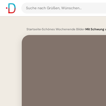
Suche
nach
Grüßen
und
Startseite
›
Schönes Wochenende Bilder
›
Mit Schwung u
Bildern