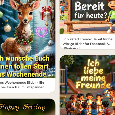
Schulstart Freude: Bereit für heu
Witzige Bilder für Facebook &
WhatsApp!
es Wochenende Bilder - Ein
icher Hirsch zum Entspannen