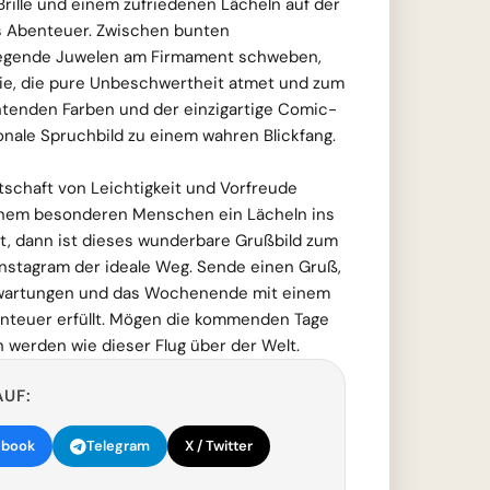
Brille und einem zufriedenen Lächeln auf der
es Abenteuer. Zwischen bunten
fliegende Juwelen am Firmament schweben,
rie, die pure Unbeschwertheit atmet und zum
htenden Farben und der einzigartige Comic-
nale Spruchbild zu einem wahren Blickfang.
schaft von Leichtigkeit und Vorfreude
inem besonderen Menschen ein Lächeln ins
, dann ist dieses wunderbare Grußbild zum
 Instagram der ideale Weg. Sende einen Gruß,
e Erwartungen und das Wochenende mit einem
nteuer erfüllt. Mögen die kommenden Tage
 werden wie dieser Flug über der Welt.
AUF:
ebook
Telegram
X / Twitter