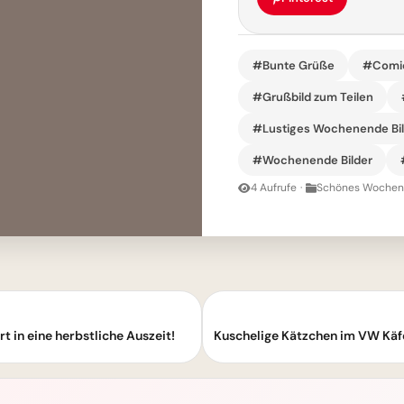
#Bunte Grüße
#Comic
#Grußbild zum Teilen
#Lustiges Wochenende Bi
#Wochenende Bilder
4 Aufrufe
·
Schönes Wochene
 in eine herbstliche Auszeit!