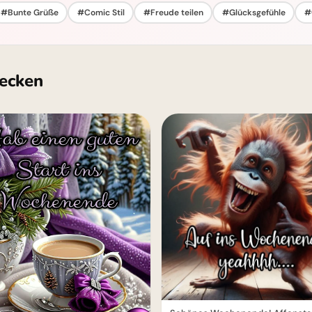
#Bunte Grüße
#Comic Stil
#Freude teilen
#Glücksgefühle
#
ecken