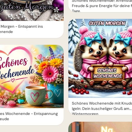
Schönes Wochenende! Affensta
Freude & pure Energie für deine 
Tage.
Morgen - Entspannt ins
enende
Schönes Wochenende mit Knud
Igeln: Dein kuscheliger Gruß am
es Wochenende - Entspannung
Wintermorgen
reude