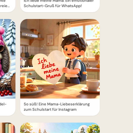
rke
Ich liebe meine Mama: Ein emotionaler
freien
Schulstart-Gruß für WhatsApp!
del-
So süß! Eine Mama-Liebeserklärung
zum Schulstart für Instagram