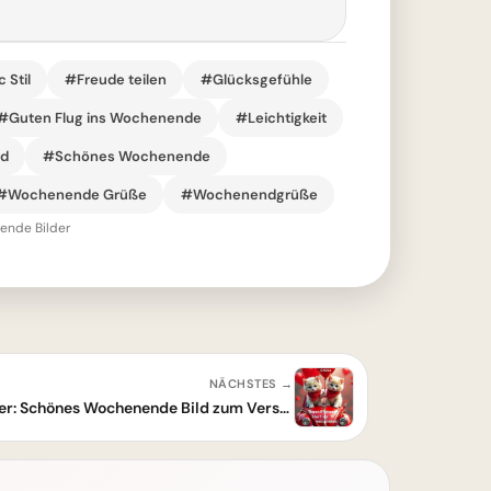
 Stil
#Freude teilen
#Glücksgefühle
#Guten Flug ins Wochenende
#Leichtigkeit
ld
#Schönes Wochenende
#Wochenende Grüße
#Wochenendgrüße
nde Bilder
NÄCHSTES →
Kuschelige Kätzchen im VW Käfer: Schönes Wochenende Bild zum Verschicken!