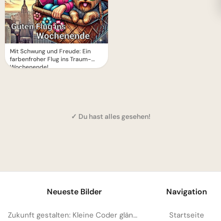
Mit Schwung und Freude: Ein
farbenfroher Flug ins Traum-
Wochenende!
✓ Du hast alles gesehen!
1
Neueste Bilder
Navigation
Zukunft gestalten: Kleine Coder glänzen für Instagram
Startseite