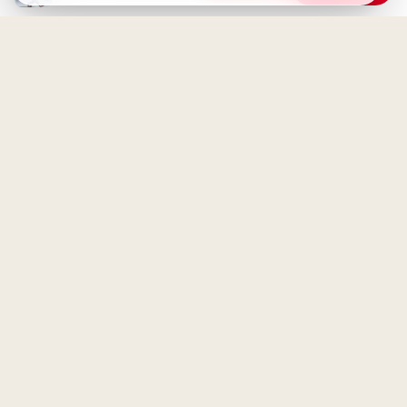
Ein Bauplan für den Erfolg:
Motivierende Schulstart-
Grüße für WhatsApp
Ein süßer Hase mit verrückter
Frisur wünscht dir ein schönes
Wochenende!
Tiefe Zuneigung: Bezaubernde
Schulbotschaft der Kleinen für
WhatsApp