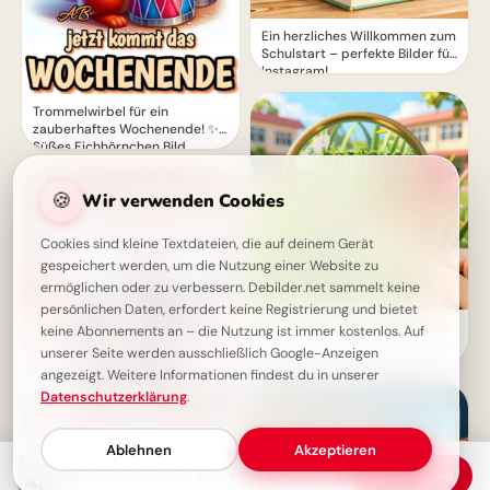
Ein herzliches Willkommen zum
Schulstart – perfekte Bilder für
Instagram!
Trommelwirbel für ein
zauberhaftes Wochenende! ✨
Süßes Eichhörnchen Bild
🍪
Wir verwenden Cookies
Cookies sind kleine Textdateien, die auf deinem Gerät
gespeichert werden, um die Nutzung einer Website zu
ermöglichen oder zu verbessern. Debilder.net sammelt keine
persönlichen Daten, erfordert keine Registrierung und bietet
Abenteuerlicher Schulstart für
keine Abonnements an – die Nutzung ist immer kostenlos. Auf
Instagram – neue Wege voller
unserer Seite werden ausschließlich Google-Anzeigen
Freude!
angezeigt. Weitere Informationen findest du in unserer
Datenschutzerklärung
.
Ablehnen
Akzeptieren
Das Wochenende ist da! Süße
Grüße für dich
Ein herzlicher Gruß zum Wochenende - Süße Eichhörnchen
Download