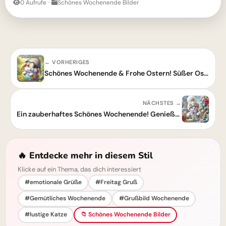
0 Aufrufe
·
Schönes Wochenende Bilder
← VORHERIGES
Schönes Wochenende & Frohe Ostern! Süßer Osterhase wünscht dir einen tollen Start
NÄCHSTES →
Ein zauberhaftes Schönes Wochenende! Genieße die Wintermagie
🔥 Entdecke mehr in diesem Stil
Klicke auf ein Thema, das dich interessiert
#emotionale Grüße
#Freitag Gruß
#Gemütliches Wochenende
#Grußbild Wochenende
#lustige Katze
📁 Schönes Wochenende Bilder