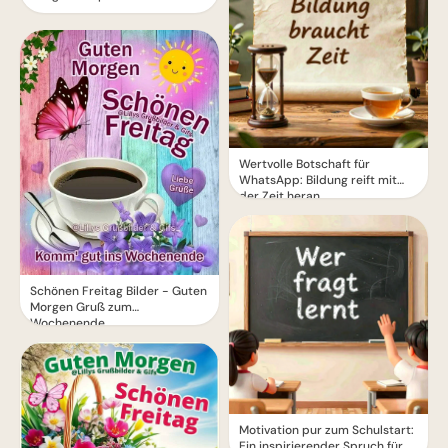
Wertvolle Botschaft für
WhatsApp: Bildung reift mit
der Zeit heran
Schönen Freitag Bilder - Guten
Morgen Gruß zum
Wochenende
Motivation pur zum Schulstart:
Ein inspirierender Spruch für