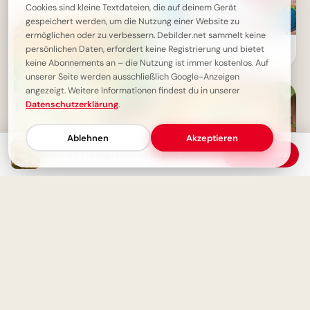
Cookies sind kleine Textdateien, die auf deinem Gerät
gespeichert werden, um die Nutzung einer Website zu
ermöglichen oder zu verbessern. Debilder.net sammelt keine
Schulstart-Booster für
persönlichen Daten, erfordert keine Registrierung und bietet
WhatsApp: Bildung kennt
keine Abonnements an – die Nutzung ist immer kostenlos. Auf
wirklich keine Grenzen!
unserer Seite werden ausschließlich Google-Anzeigen
angezeigt. Weitere Informationen findest du in unserer
Datenschutzerklärung
.
Ablehnen
Akzeptieren
Schönen Freitag! Guten Morgen mit Blumen und Freude
Download
Lernen ist Leben: Inspirierende
Gedanken zum Schulstart für
WhatsApp.
Schönen Freitag - Endlich ist
es soweit! Freue dich auf dein
Wochenende!