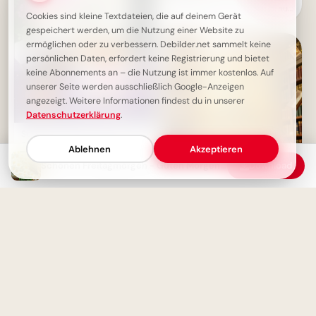
Weisheit für dein Schuljahr auf
Cookies sind kleine Textdateien, die auf deinem Gerät
Instagram.
gespeichert werden, um die Nutzung einer Website zu
ermöglichen oder zu verbessern. Debilder.net sammelt keine
persönlichen Daten, erfordert keine Registrierung und bietet
keine Abonnements an – die Nutzung ist immer kostenlos. Auf
unserer Seite werden ausschließlich Google-Anzeigen
angezeigt. Weitere Informationen findest du in unserer
Datenschutzerklärung
.
Schönen Freitag! Genieße den
Start ins Wochenende
Ablehnen
Akzeptieren
Schönen Freitagmorgen - Guten Morgen Kaffee
Download
Wissen ist Macht: Die perfekte
Schulstart-Botschaft für
Instagram!