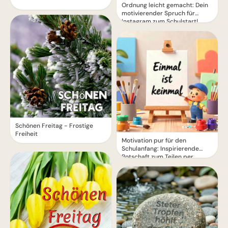
Ordnung leicht gemacht: Dein
motivierender Spruch für
Instagram zum Schulstart!
Schönen Freitag - Frostige
Freiheit
Motivation pur für den
Schulanfang: Inspirierende
Botschaft zum Teilen per
WhatsApp!