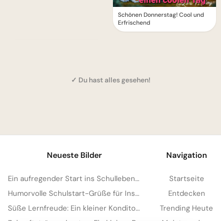
Schönen Donnerstag! Cool und
Erfrischend
✓ Du hast alles gesehen!
1
Neueste Bilder
Navigation
Ein aufregender Start ins Schulleben: Teilen Sie diese Freude auf Facebook!
Startseite
Humorvolle Schulstart-Grüße für Instagram: Bereit für den ersten Schultag?
Entdecken
Süße Lernfreude: Ein kleiner Konditor inspiriert für deine Instagram Story
Trending Heute