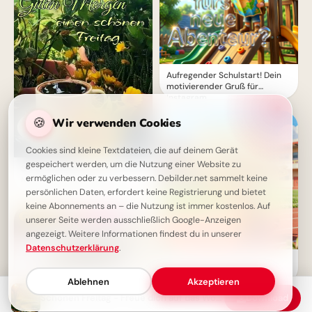
Aufregender Schulstart! Dein
motivierender Gruß für
Instagram
🍪
Wir verwenden Cookies
Cookies sind kleine Textdateien, die auf deinem Gerät
gespeichert werden, um die Nutzung einer Website zu
Schönen Freitag Bilder - Guten
ermöglichen oder zu verbessern. Debilder.net sammelt keine
Morgen, ein frischer Start
persönlichen Daten, erfordert keine Registrierung und bietet
keine Abonnements an – die Nutzung ist immer kostenlos. Auf
unserer Seite werden ausschließlich Google-Anzeigen
angezeigt. Weitere Informationen findest du in unserer
Datenschutzerklärung
.
Ein strahlender Schulstart:
Aufbruch ins Lernen für
Ablehnen
Akzeptieren
Snapchat-Stories!
Schönen Freitag - Freue dich auf das Wochenende!
Download