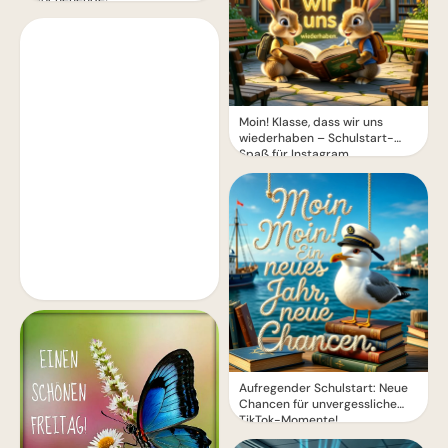
Moin! Klasse, dass wir uns
wiederhaben – Schulstart-
Spaß für Instagram
Aufregender Schulstart: Neue
Chancen für unvergessliche
TikTok-Momente!