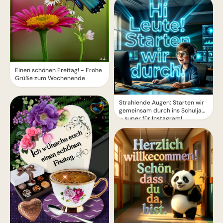
Einen schönen Freitag! - Frohe
Grüße zum Wochenende
Strahlende Augen: Starten wir
gemeinsam durch ins Schuljahr
– super für Instagram!