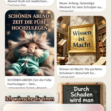
Abend Gruß mit niedlichem
Neuer Anfang: Geduldige
Cartoon-Tier
Weisheit für dein Schuljahr auf
Instagram.
Wissen ist Macht: Die perfekte
Schulstart-Botschaft für
Instagram!
SCHÖNEN ABEND! Zeit die Füße
hochzulegen – Dein
entspanntes Guten-Abend-
Grußbild