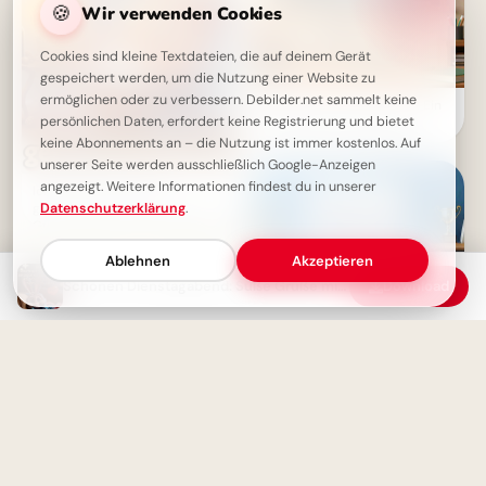
🍪
Wir verwenden Cookies
Cookies sind kleine Textdateien, die auf deinem Gerät
gespeichert werden, um die Nutzung einer Website zu
ermöglichen oder zu verbessern. Debilder.net sammelt keine
Weisheit durch Erfahrung: Ein
persönlichen Daten, erfordert keine Registrierung und bietet
motivierender Spruch für
Facebook zum Schulstart.
keine Abonnements an – die Nutzung ist immer kostenlos. Auf
unserer Seite werden ausschließlich Google-Anzeigen
angezeigt. Weitere Informationen findest du in unserer
Ich wünsche dir einen
gemütlichen Abend – Herzliche
Datenschutzerklärung
.
Guten-Abend-Grußbilder zum
Teilen
Ablehnen
Akzeptieren
Schönen Dienstagabend: Süße Grüße mit Wünschen für einen entspannten Abend
Download
Ohne Fleiß kein Preis: Starte
deine Lernreise voller
Motivation für Instagram