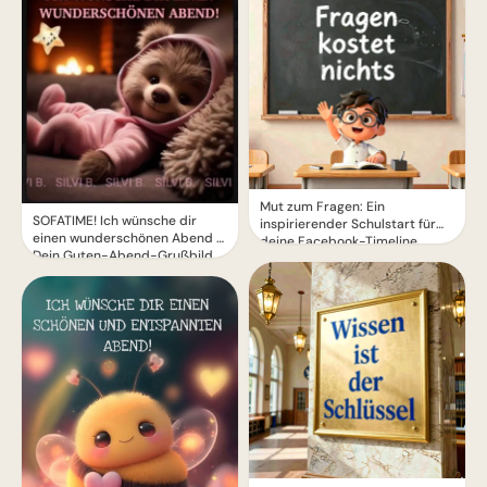
Mut zum Fragen: Ein
SOFATIME! Ich wünsche dir
inspirierender Schulstart für
einen wunderschönen Abend –
deine Facebook-Timeline
Dein Guten-Abend-Grußbild