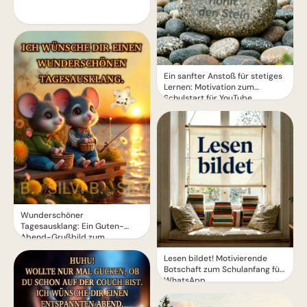
Ein sanfter Anstoß für stetiges
Lernen: Motivation zum
Schulstart für YouTube.
Wunderschöner
Tagesausklang: Ein Guten-
Abend-Grußbild zum
Entspannen
Lesen bildet! Motivierende
Botschaft zum Schulanfang für
WhatsApp