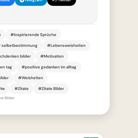
e
#Inspirierende Sprüche
ur selbstbestimmung
#Lebensweisheiten
chdenken bilder
#Motivation
en tag
#positive gedanken im alltag
ilder
#Weisheiten
rke
#Zitate
#Zitate Bilder
he Bilder