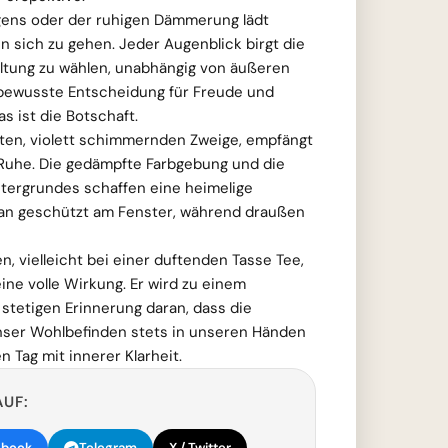
gens oder der ruhigen Dämmerung lädt
in sich zu gehen. Jeder Augenblick birgt die
ltung zu wählen, unabhängig von äußeren
bewusste Entscheidung für Freude und
as ist die Botschaft.
rten, violett schimmernden Zweige, empfängt
 Ruhe. Die gedämpfte Farbgebung und die
tergrundes schaffen eine heimelige
an geschützt am Fenster, während draußen
, vielleicht bei einer duftenden Tasse Tee,
ine volle Wirkung. Er wird zu einem
 stetigen Erinnerung daran, dass die
nser Wohlbefinden stets in unseren Händen
n Tag mit innerer Klarheit.
AUF:
ebook
Telegram
X / Twitter