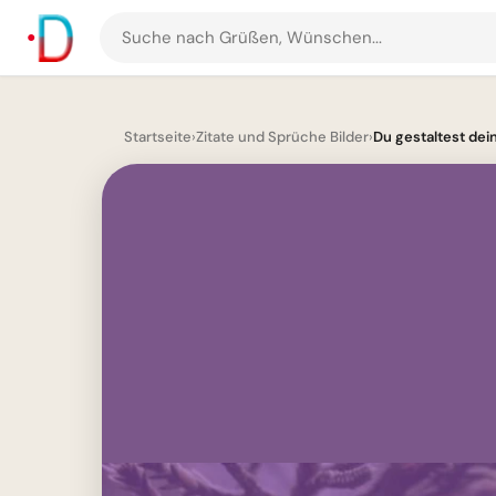
Suche
nach
Grüßen
und
Startseite
›
Zitate und Sprüche Bilder
›
Du gestaltest dein
Bildern