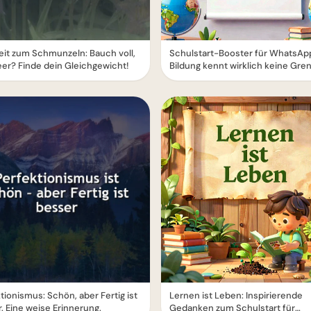
it zum Schmunzeln: Bauch voll,
Schulstart-Booster für WhatsAp
eer? Finde dein Gleichgewicht!
Bildung kennt wirklich keine Gre
tionismus: Schön, aber Fertig ist
Lernen ist Leben: Inspirierende
. Eine weise Erinnerung.
Gedanken zum Schulstart für