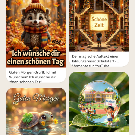
Der magische Auftakt einer
Bildungsreise: Schulstart-
Momente für YouTube
Guten Morgen Grußbild mit
Wünschen: Ich wünsche dir
einen schönen Tag!