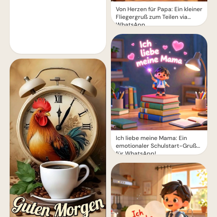
Von Herzen für Papa: Ein kleiner
Fliegergruß zum Teilen via
WhatsApp
Ich liebe meine Mama: Ein
emotionaler Schulstart-Gruß
für WhatsApp!