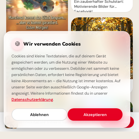
Ein zauberhafter Schulstart:
Motivierende Bilder für
Facebook!
Guten Morgen Glücks-Sprüche
🍪
Wir verwenden Cookies
– Manchmal kommt das Glück
langsam
Cookies sind kleine Textdateien, die auf deinem Gerät
gespeichert werden, um die Nutzung einer Website zu
ermöglichen oder zu verbessern. Debilder.net sammelt keine
persönlichen Daten, erfordert keine Registrierung und bietet
keine Abonnements an – die Nutzung ist immer kostenlos. Auf
Ein Lächeln zum Schulstart:
unserer Seite werden ausschließlich Google-Anzeigen
Warme Grüße für dein
angezeigt. Weitere Informationen findest du in unserer
Instagram-Profil
Datenschutzerklärung
.
Ablehnen
Akzeptieren
Schnell Kaffee trinken! Lustige Guten-Morgen-Bilder für einen tollen Start
Download