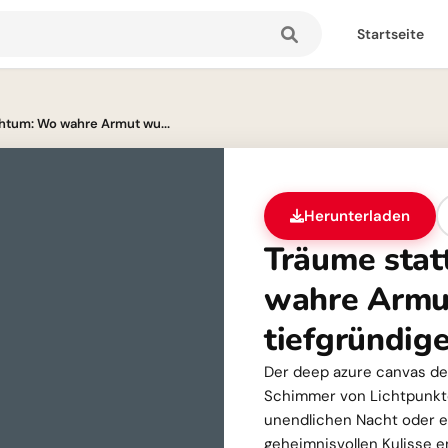
Startseite
chtum: Wo wahre Armut wu...
Herunterladen
Träume stat
wahre Armut
tiefgründig
Der deep azure canvas des
Schimmer von Lichtpunkten
unendlichen Nacht oder e
geheimnisvollen Kulisse en