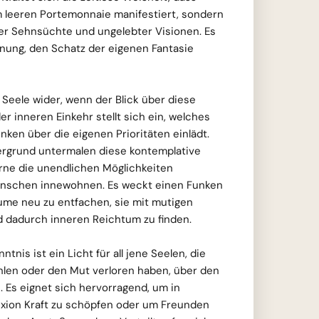
m leeren Portemonnaie manifestiert, sondern
ner Sehnsüchte und ungelebter Visionen. Es
hnung, den Schatz der eigenen Fantasie
er Seele wider, wenn der Blick über diese
der inneren Einkehr stellt sich ein, welches
ken über die eigenen Prioritäten einlädt.
tergrund untermalen diese kontemplative
rne die unendlichen Möglichkeiten
enschen innewohnen. Es weckt einen Funken
ume neu zu entfachen, sie mit mutigen
d dadurch inneren Reichtum zu finden.
tnis ist ein Licht für all jene Seelen, die
ühlen oder den Mut verloren haben, über den
. Es eignet sich hervorragend, um in
xion Kraft zu schöpfen oder um Freunden