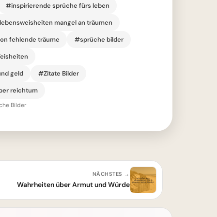
#inspirierende sprüche fürs leben
lebensweisheiten mangel an träumen
on fehlende träume
#sprüche bilder
isheiten
und geld
#Zitate Bilder
ber reichtum
che Bilder
NÄCHSTES →
Wahrheiten über Armut und Würde