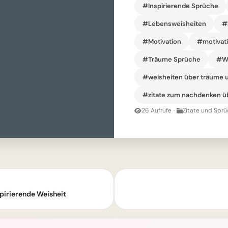
#Inspirierende Sprüche
#Lebensweisheiten
#
#Motivation
#motivati
#Träume Sprüche
#We
#weisheiten über träume 
#zitate zum nachdenken ü
26 Aufrufe
·
Zitate und Sprü
pirierende Weisheit