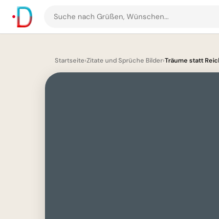
Suche
nach
Grüßen
und
Startseite
›
Zitate und Sprüche Bilder
›
Träume statt Rei
Bildern