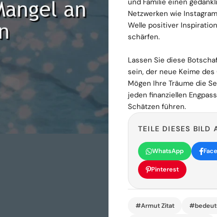
und Familie einen gedankl
Netzwerken wie Instagram
Welle positiver Inspirati
schärfen.
Lassen Sie diese Botscha
sein, der neue Keime des
Mögen Ihre Träume die Seg
jeden finanziellen Engpas
Schätzen führen.
TEILE DIESES BILD 
WhatsApp
Fac
Pinterest
#Armut Zitat
#bedeutu